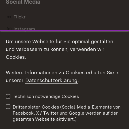
Social Media
Flickr
Instagram
Um unsere Webseite für Sie optimal gestalten
Social Wall
und verbessern zu können, verwenden wir
X / Twitter
Cookies.
Youtube
Weitere Informationen zu Cookies erhalten Sie in
unserer
Datenschutzerklärung
.
Zum 
Kontakt
Datenschutz
Technisch notwendige Cookies
Barrierefreiheit
Benutzungshinweise
Drittanbieter-Cookies (Social-Media-Elemente von
Impressum
Cookies
Facebook, X / Twitter und Google werden auf der
gesamten Webseite aktiviert.)