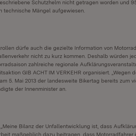
geschriebene Schutzhelm nicht getragen worden und 95
n technische Mängel aufgewiesen.
ollen dürfe auch die gezielte Information von Motorrad
aßenverkehr nicht zu kurz kommen. Deshalb würden je
rradsaison zahlreiche regionale Aufklärungsveranstal
itsaktion GIB ACHT IM VERKEHR organisiert. „Wegen 
am 5. Mai 2013 der landesweite Bikertag bereits zum vi
ndigte der Innenminister an.
 „Meine Bilanz der Unfallentwicklung ist, dass Aufklär
rbeit maßgeblich dazu beitragen, dass Motorradfahrer ö