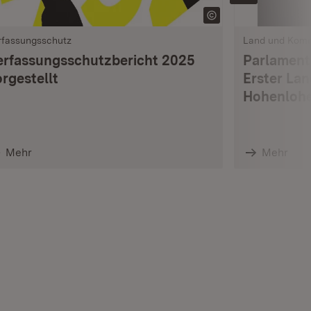
rfassungsschutz
Land und Kom
erfassungsschutzbericht 2025
Parlament
rgestellt
Erster La
Hohenlohe
Mehr
Mehr