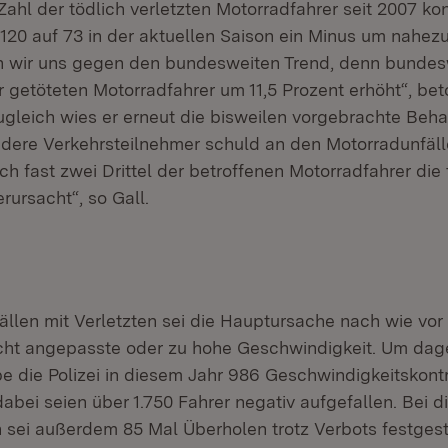
Zahl der tödlich verletzten Motorradfahrer seit 2007 kon
 120 auf 73 in der aktuellen Saison ein Minus um nahez
 wir uns gegen den bundesweiten Trend, denn bundesw
r getöteten Motorradfahrer um 11,5 Prozent erhöht“, bet
Zugleich wies er erneut die bisweilen vorgebrachte Beh
ndere Verkehrsteilnehmer schuld an den Motorradunfälle
h fast zwei Drittel der betroffenen Motorradfahrer die 
erursacht“, so Gall.
ällen mit Verletzten sei die Hauptursache nach wie vor
icht angepasste oder zu hohe Geschwindigkeit. Um da
e die Polizei in diesem Jahr 986 Geschwindigkeitskontr
bei seien über 1.750 Fahrer negativ aufgefallen. Bei d
n sei außerdem 85 Mal Überholen trotz Verbots festgest