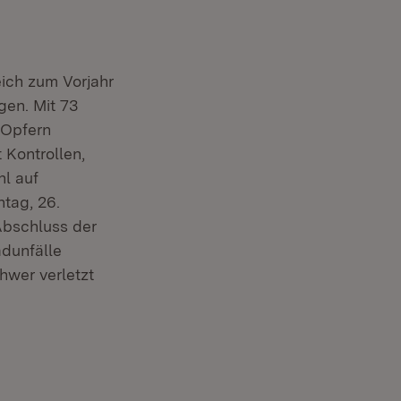
eich zum Vorjahr
gen. Mit 73
 Opfern
 Kontrollen,
hl auf
tag, 26.
 Abschluss der
adunfälle
chwer verletzt