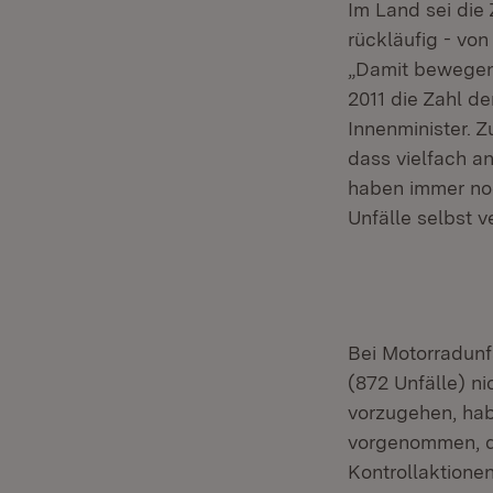
Im Land sei die 
rückläufig - von
„Damit bewegen
2011 die Zahl de
Innenminister. 
dass vielfach a
haben immer noc
Unfälle selbst v
Bei Motorradunf
(872 Unfälle) n
vorzugehen, hab
vorgenommen, da
Kontrollaktione