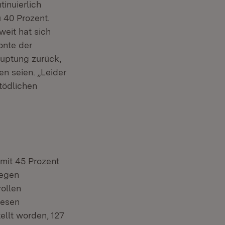
tinuierlich
u 40 Prozent.
eit hat sich
onte der
auptung zurück,
n seien. „Leider
tödlichen
 mit 45 Prozent
gegen
ollen
iesen
ellt worden, 127