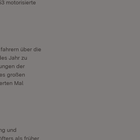
3 motorisierte
fahrern über die
des Jahr zu
tungen der
des großen
erten Mal
ung und
fters als früher