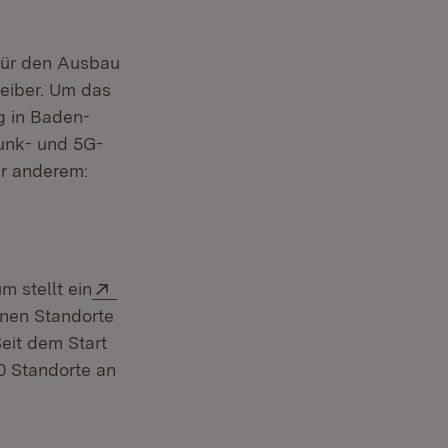
für den Ausbau
reiber. Um das
g in Baden-
funk- und 5G-
er anderem:
Extern:
 stellt ein
nen Standorte
eit dem Start
0 Standorte an