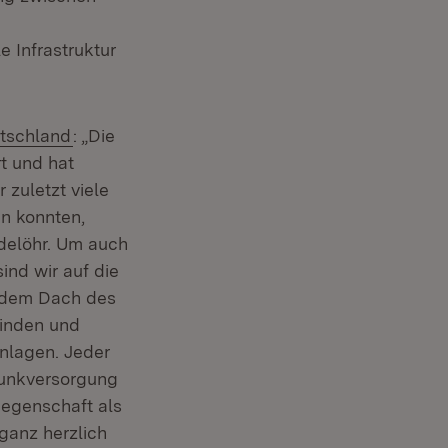
 Infrastruktur
(Öffnet in neuem Fenster)
tschland
: „Die
t und hat
 zuletzt viele
n konnten,
adelöhr. Um auch
ind wir auf die
f dem Dach des
einden und
nlagen. Jeder
lfunkversorgung
liegenschaft als
ganz herzlich