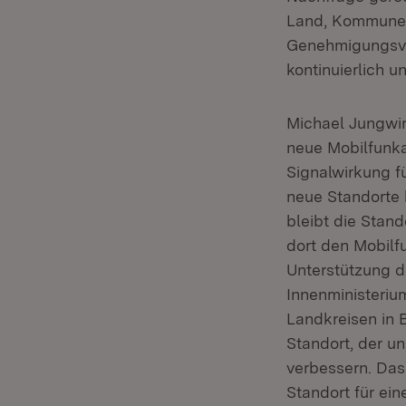
Land, Kommunen
Genehmigungsver
kontinuierlich u
Michael Jungwir
neue Mobilfunka
Signalwirkung f
neue Standorte 
bleibt die Stan
dort den Mobilf
Unterstützung d
Innenministeriu
Landkreisen in 
Standort, der un
verbessern. Das 
Standort für ei