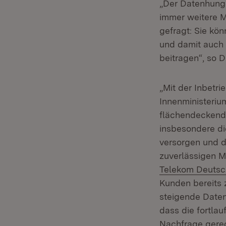
„Der Datenhunge
immer weitere 
gefragt: Sie kö
und damit auch
beitragen“, so D
„Mit der Inbet
Innenministerium
flächendeckende
insbesondere di
versorgen und 
zuverlässigen Mo
Telekom Deutsc
Kunden bereits z
steigende Daten
dass die fortla
Nachfrage gerec