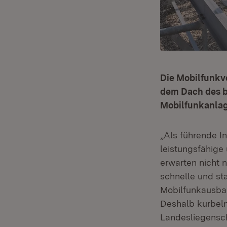
Die Mobilfunkve
dem Dach des b
Mobilfunkanlag
„Als führende I
leistungsfähige 
erwarten nicht 
schnelle und st
Mobilfunkausbau
Deshalb kurbeln
Landesliegensch