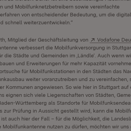
 und Mobilfunknetzbetreibern sowie vereinfachte
fahren von entscheidender Bedeutung, um die digitale
nd schnell weiterzuentwickeln.“
Extern:
th, Mitglied der Geschäftsleitung von
Vodafone Deu
ntenne verbessert die Mobilfunkversorgung in Stuttgar
ür die Städte und Gemeinden im ‚Ländle‘. Auch wenn wir
bauen und Erweiterungen für mehr Kapazität vornehme
dortsuche für Mobilfunkstationen in den Städten das N
unkausbau weiter voranzutreiben und zu vereinfachen, s
er Kommunen angewiesen. So wie hier in Stuttgart au
ms eignen sich viele Liegenschaften von Städten, Gem
Baden-Württemberg als Standorte für Mobilfunksendea
s zur Prüfung in Aussicht gestellt wird, kann die Mobi
ist auch hier der Fall – für die Möglichkeit, die Landes
ne Mobilfunkantenne nutzen zu dürfen, möchten wir uns 