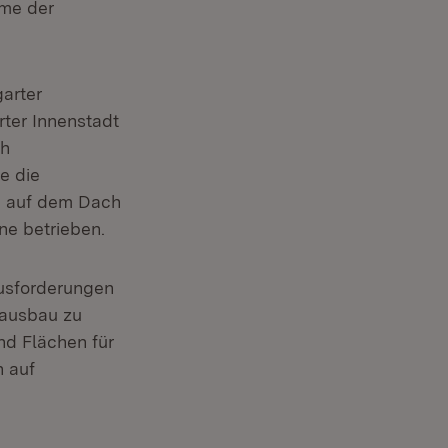
hme der
arter
rter Innenstadt
ch
e die
n auf dem Dach
e betrieben.
usforderungen
kausbau zu
nd Flächen für
n auf