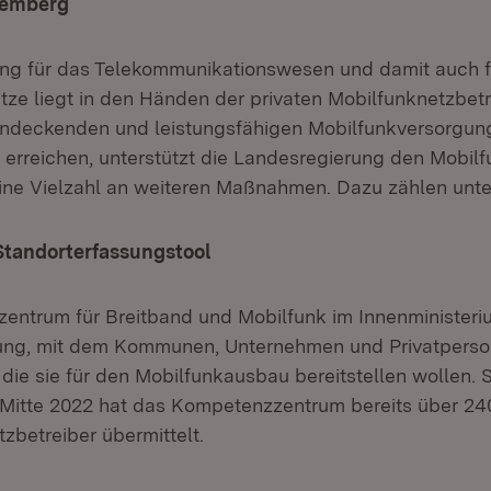
temberg
ung für das Telekommunikationswesen und damit auch 
tze liegt in den Händen der privaten Mobilfunknetzbet
hendeckenden und leistungsfähigen Mobilfunkversorgun
erreichen, unterstützt die Landesregierung den Mobil
ne Vielzahl an weiteren Maßnahmen. Dazu zählen unt
Standorterfassungstool
ntrum für Breitband und Mobilfunk im Innenministerium
neuem Fenster)
ung, mit dem Kommunen, Unternehmen und Privatperso
die sie für den Mobilfunkausbau bereitstellen wollen. S
Mitte 2022 hat das Kompetenzzentrum bereits über 24
zbetreiber übermittelt.