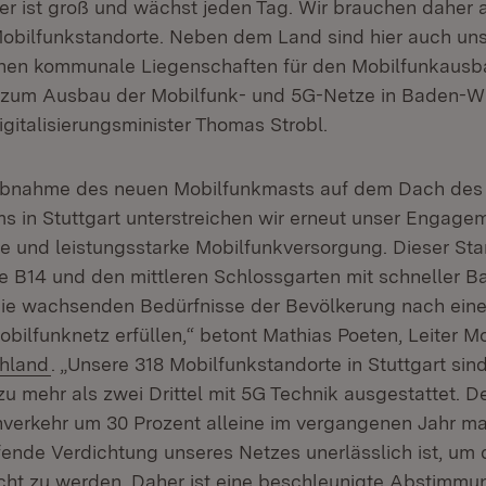
r ist groß und wächst jeden Tag. Wir brauchen daher a
Mobilfunkstandorte. Neben dem Land sind hier auch 
nnen kommunale Liegenschaften für den Mobilfunkausba
 zum Ausbau der Mobilfunk- und 5G-Netze in Baden-W
igitalisierungsminister Thomas Strobl.
riebnahme des neuen Mobilfunkmasts auf dem Dach des
s in Stuttgart unterstreichen wir erneut unser Engagem
 und leistungsstarke Mobilfunkversorgung. Dieser Sta
e B14 und den mittleren Schlossgarten mit schneller B
die wachsenden Bedürfnisse der Bevölkerung nach ein
bilfunknetz erfüllen,“ betont Mathias Poeten, Leiter M
(Öffnet in neuem Fenster)
hland
. „Unsere 318 Mobilfunkstandorte in Stuttgart sin
u mehr als zwei Drittel mit 5G Technik ausgestattet. De
verkehr um 30 Prozent alleine im vergangenen Jahr ma
ufende Verdichtung unseres Netzes unerlässlich ist, u
ht zu werden. Daher ist eine beschleunigte Abstimmu