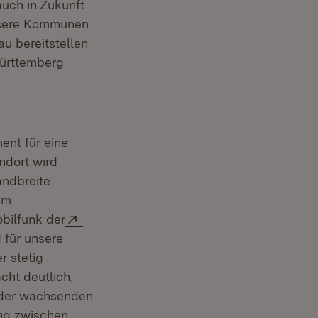
uch in Zukunft
unsere Kommunen
u bereitstellen
ürttemberg
ent für eine
ndort wird
andbreite
em
Extern:
obilfunk der
d für unsere
r stetig
cht deutlich,
m der wachsenden
ng zwischen