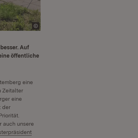
besser. Auf
ne öffentliche
ttemberg eine
 Zeitalter
rger eine
t der
iorität.
r auch unsere
sterpräsident