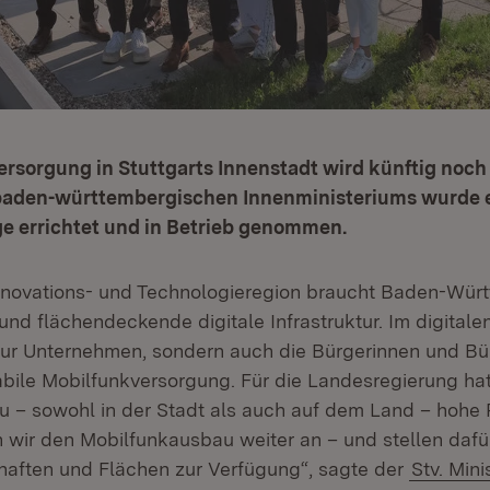
rsorgung in Stuttgarts Innenstadt wird künftig noch 
aden-württembergischen Innenministeriums wurde ei
e errichtet und in Betrieb genommen.
nnovations- und Technologieregion braucht Baden-Wür
und flächendeckende digitale Infrastruktur. Im digitalen
nur Unternehmen, sondern auch die Bürgerinnen und Bü
abile Mobilfunkversorgung. Für die Landesregierung ha
 – sowohl in der Stadt als auch auf dem Land – hohe Pr
 wir den Mobilfunkausbau weiter an – und stellen dafü
aften und Flächen zur Verfügung“, sagte der
Stv. Mini