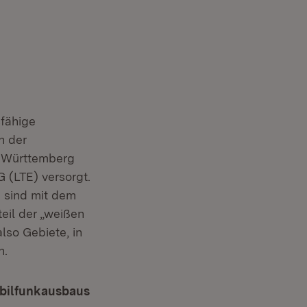
sfähige
n der
n-Württemberg
 (LTE) versorgt.
 sind mit dem
eil der „weißen
lso Gebiete, in
n.
obilfunkausbaus