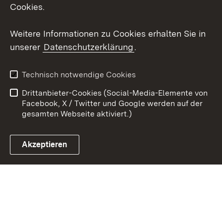
X / Twitter
Cookies.
Youtube
Weitere Informationen zu Cookies erhalten Sie in
unserer
Datenschutzerklärung
.
Zum 
Kontakt
Datenschutz
Technisch notwendige Cookies
Barrierefreiheit
Benutzungshinweise
Drittanbieter-Cookies (Social-Media-Elemente von
Impressum
Cookies
Facebook, X / Twitter und Google werden auf der
gesamten Webseite aktiviert.)
Akzeptieren
Link zum Landesportal