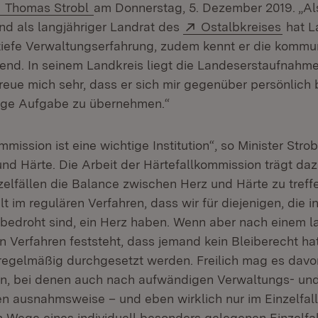
Thomas Strobl
am Donnerstag, 5. Dezember 2019. „Al
Extern:
(Öffne
nd als langjähriger Landrat des
Ostalbkreises
hat L
 tiefe Verwaltungserfahrung, zudem kennt er die kommu
end. In seinem Landkreis liegt die Landeserstaufnahme
reue mich sehr, dass er sich mir gegenüber persönlich b
tige Aufgabe zu übernehmen.“
mission ist eine wichtige Institution“, so Minister Strob
nd Härte. Die Arbeit der Härtefallkommission trägt dazu
zelfällen die Balance zwischen Herz und Härte zu treff
lt im regulären Verfahren, dass wir für diejenigen, die i
bedroht sind, ein Herz haben. Wenn aber nach einem l
n Verfahren feststeht, dass jemand kein Bleiberecht ha
 regelmäßig durchgesetzt werden. Freilich mag es da
en, bei denen auch nach aufwändigen Verwaltungs- un
en ausnahmsweise – und eben wirklich nur im Einzelfall
 Wege eines individuell besonders gelegenen Einzelfal