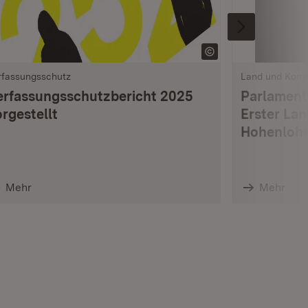
rfassungsschutz
Land und Kom
erfassungsschutzbericht 2025
Parlament
rgestellt
Erster La
Hohenlohe
Mehr
Mehr