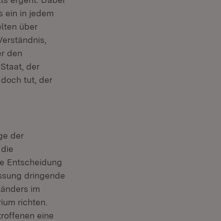
s ein in jedem
elten über
Verständnis,
er den
Staat, der
doch tut, der
ge der
 die
te Entscheidung
fassung dringende
länders im
ium richten.
roffenen eine