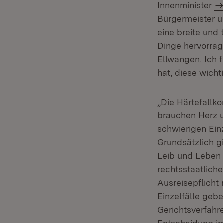
Innenminister
Bürgermeister u
eine breite und
Dinge hervorrag
Ellwangen. Ich f
hat, diese wich
„Die Härtefallkom
brauchen Herz u
schwierigen Ein
Grundsätzlich gi
Leib und Leben 
rechtsstaatliche
Ausreisepflicht
Einzelfälle geb
Gerichtsverfahr
Entscheidung im