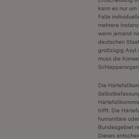
kann es nur um 
Falle individuel
mehrere Instanze
wenn jemand nich
deutschen Staat
großzügig Asyl 
muss die Konseq
Schlepperorgani
Die Härtefallko
Selbstbefassung
Härtefallkommis
trifft. Die Härt
humanitäre oder
Bundesgebiet rec
Dieses entschei