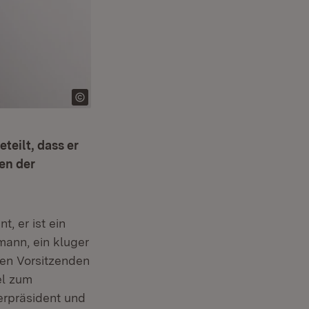
teilt, dass er
en der
, er ist ein
mann, ein kluger
ren Vorsitzenden
el zum
terpräsident und