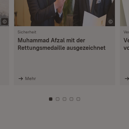
Sicherheit
Ve
Muhammad Afzal mit der
V
Rettungsmedaille ausgezeichnet
vo
Mehr
Zu Kachel: 0
Zu Kachel: 3
Zu Kachel: 6
Zu Kachel: 9
Zu Kachel: 12