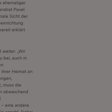
s ehemaliger
t in neuem Fenster)
andrat Pavel
nale Sicht der
einrichtung
ereit erklärt
l weiter: „Wir
 bei, auch in
en.
n ihrer Heimat an
angen,
t, muss die
von abweichend
d
 – eine andere
ls ergeht. Dabei