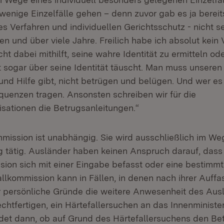
wenige Einzelfälle gehen – denn zuvor gab es ja bereit
les Verfahren und individuellen Gerichtsschutz - nicht s
n und über viele Jahre. Freilich habe ich absolut kein 
t dabei mithilft, seine wahre Identität zu ermitteln od
 sogar über seine Identität täuscht. Man muss unseren 
und Hilfe gibt, nicht betrügen und belügen. Und wer es 
uenzen tragen. Ansonsten schreiben wir für die
sationen die Betrugsanleitungen.“
mmission ist unabhängig. Sie wird ausschließlich im We
 tätig. Ausländer haben keinen Anspruch darauf, dass
sion sich mit einer Eingabe befasst oder eine bestimm
efallkommission kann in Fällen, in denen nach ihrer Auf
 persönliche Gründe die weitere Anwesenheit des Aus
htfertigen, ein Härtefallersuchen an das Innenminister
det dann, ob auf Grund des Härtefallersuchens den Bet