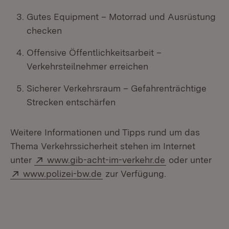
Gutes Equipment – Motorrad und Ausrüstung
checken
Offensive Öffentlichkeitsarbeit –
Verkehrsteilnehmer erreichen
Sicherer Verkehrsraum – Gefahrenträchtige
Strecken entschärfen
Weitere Informationen und Tipps rund um das
Thema Verkehrssicherheit stehen im Internet
Extern:
(Öffnet in neu
unter
www.gib-acht-im-verkehr.de
oder unter
Extern:
(Öffnet in neuem Fenster)
www.polizei-bw.de
zur Verfügung.