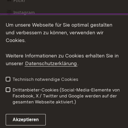
Flickr
Instagram
Um unsere Webseite für Sie optimal gestalten
Social Wall
und verbessern zu können, verwenden wir
X / Twitter
Cookies.
Youtube
Weitere Informationen zu Cookies erhalten Sie in
unserer
Datenschutzerklärung
.
Zum 
Kontakt
Datenschutz
Technisch notwendige Cookies
Barrierefreiheit
Benutzungshinweise
Drittanbieter-Cookies (Social-Media-Elemente von
Impressum
Cookies
Facebook, X / Twitter und Google werden auf der
gesamten Webseite aktiviert.)
Akzeptieren
Link zum Landesportal