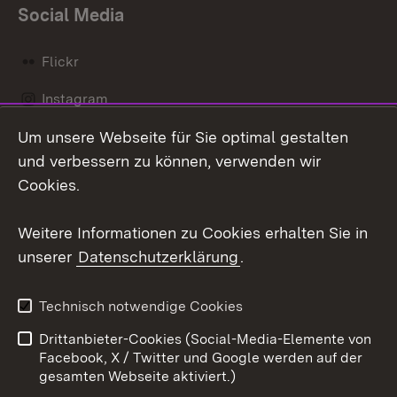
Social Media
Flickr
Instagram
Um unsere Webseite für Sie optimal gestalten
Social Wall
und verbessern zu können, verwenden wir
X / Twitter
Cookies.
Youtube
Weitere Informationen zu Cookies erhalten Sie in
unserer
Datenschutzerklärung
.
Zum 
Kontakt
Datenschutz
Technisch notwendige Cookies
Barrierefreiheit
Benutzungshinweise
Drittanbieter-Cookies (Social-Media-Elemente von
Impressum
Cookies
Facebook, X / Twitter und Google werden auf der
gesamten Webseite aktiviert.)