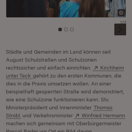
1/3
Zu Kachel: 0
Zu Kachel: 1
Zu Kachel: 2
Städte und Gemeinden im Land können seit
August Schulstraßen und Schulzonen
Extern:
rechtssicher und einfach einrichten.
Kirchheim
(Öffnet in neuem Fenster)
unter Teck
gehört zu den ersten Kommunen, die
dies in die Praxis umsetzen wollen. An einer
beispielhaft gesperrten Straße wird demonstriert,
wie eine Schulzone funktionieren kann. Stv.
Ministerpräsident und Innenminister
Thomas
Extern:
(Ö
Strobl
und Verkehrsminister
Winfried Hermann
machen sich gemeinsam mit Oberbürgermeister
Pascal Bader vor Ort ein Bild davon.