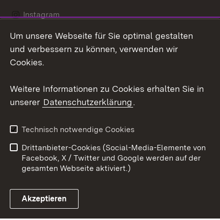
Instagram
Um unsere Webseite für Sie optimal gestalten
Social Wall
und verbessern zu können, verwenden wir
X / Twitter
Cookies.
Youtube
Weitere Informationen zu Cookies erhalten Sie in
unserer
Datenschutzerklärung
.
Zum 
Kontakt
Datenschutz
Technisch notwendige Cookies
Barrierefreiheit
Benutzungshinweise
Drittanbieter-Cookies (Social-Media-Elemente von
Impressum
Cookies
Facebook, X / Twitter und Google werden auf der
gesamten Webseite aktiviert.)
Akzeptieren
Link zum Landesportal