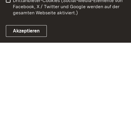
Drittanbieter-Cookies (Social-Media-Elemente von
Impressum
Cookies
Facebook, X / Twitter und Google werden auf der
gesamten Webseite aktiviert.)
Akzeptieren
Link zum Landesportal