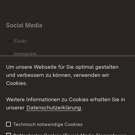
Social Media
Flickr
Instagram
Um unsere Webseite für Sie optimal gestalten
Social Wall
und verbessern zu können, verwenden wir
X / Twitter
Cookies.
Youtube
Weitere Informationen zu Cookies erhalten Sie in
unserer
Datenschutzerklärung
.
Zum 
Kontakt
Datenschutz
Technisch notwendige Cookies
Barrierefreiheit
Benutzungshinweise