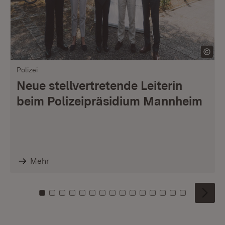
Polizei
Neue stellvertretende Leiterin
beim Polizeipräsidium Mannheim
Mehr
Zu Kachel: 0
Zu Kachel: 1
Zu Kachel: 2
Zu Kachel: 3
Zu Kachel: 4
Zu Kachel: 5
Zu Kachel: 6
Zu Kachel: 7
Zu Kachel: 8
Zu Kachel: 9
Zu Kachel: 10
Zu Kachel: 11
Zu Kachel: 12
Zu Kachel: 1
Zu Kachel