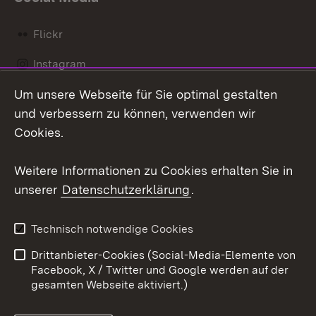
Flickr
Instagram
Um unsere Webseite für Sie optimal gestalten
Social Wall
und verbessern zu können, verwenden wir
X / Twitter
Cookies.
Youtube
Weitere Informationen zu Cookies erhalten Sie in
unserer
Datenschutzerklärung
.
Zum 
Kontakt
Datenschutz
Technisch notwendige Cookies
Barrierefreiheit
Benutzungshinweise
Drittanbieter-Cookies (Social-Media-Elemente von
Impressum
Cookies
Facebook, X / Twitter und Google werden auf der
gesamten Webseite aktiviert.)