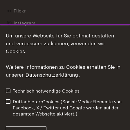
Flickr
Instagram
Um unsere Webseite für Sie optimal gestalten
Social Wall
und verbessern zu können, verwenden wir
X / Twitter
Cookies.
Youtube
Weitere Informationen zu Cookies erhalten Sie in
unserer
Datenschutzerklärung
.
Zum 
Kontakt
Datenschutz
Technisch notwendige Cookies
Barrierefreiheit
Benutzungshinweise
Drittanbieter-Cookies (Social-Media-Elemente von
Impressum
Cookies
Facebook, X / Twitter und Google werden auf der
gesamten Webseite aktiviert.)