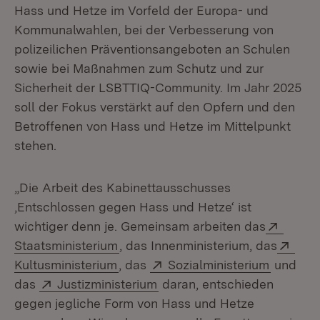
Hass und Hetze im Vorfeld der Europa- und
Kommunalwahlen, bei der Verbesserung von
polizeilichen Präventionsangeboten an Schulen
sowie bei Maßnahmen zum Schutz und zur
Sicherheit der LSBTTIQ-Community. Im Jahr 2025
soll der Fokus verstärkt auf den Opfern und den
Betroffenen von Hass und Hetze im Mittelpunkt
stehen.
„Die Arbeit des Kabinettausschusses
‚Entschlossen gegen Hass und Hetze‘ ist
Extern
wichtiger denn je. Gemeinsam arbeiten das
(Öffnet in neuem Fenster)
Exte
Staatsministerium
, das Innenministerium, das
(Öffnet in neuem Fenster)
Extern:
(Öffnet 
Kultusministerium
, das
Sozialministerium
und
Extern:
(Öffnet in neuem Fenster)
das
Justizministerium
daran, entschieden
gegen jegliche Form von Hass und Hetze