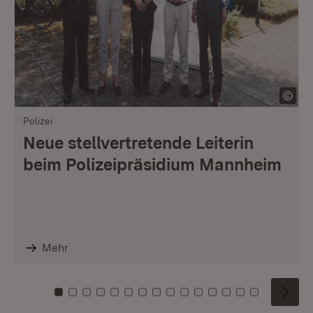
Polizei
Neue stellvertretende Leiterin
beim Polizeipräsidium Mannheim
Mehr
Zu Kachel: 0
Zu Kachel: 1
Zu Kachel: 2
Zu Kachel: 3
Zu Kachel: 4
Zu Kachel: 5
Zu Kachel: 6
Zu Kachel: 7
Zu Kachel: 8
Zu Kachel: 9
Zu Kachel: 10
Zu Kachel: 11
Zu Kachel: 12
Zu Kachel: 1
Zu Kachel