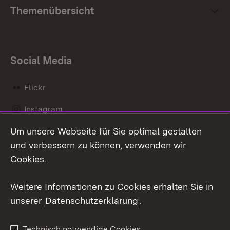
Themenübersicht
Social Media
Flickr
Instagram
Um unsere Webseite für Sie optimal gestalten
Social Wall
und verbessern zu können, verwenden wir
X / Twitter
Cookies.
Youtube
Weitere Informationen zu Cookies erhalten Sie in
unserer
Datenschutzerklärung
.
Zum 
Kontakt
Datenschutz
Technisch notwendige Cookies