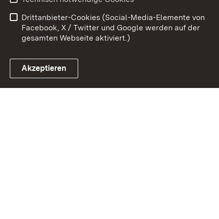
Barrierefreiheit
Benutzungshinweise
Drittanbieter-Cookies (Social-Media-Elemente von
Impressum
Cookies
Facebook, X / Twitter und Google werden auf der
gesamten Webseite aktiviert.)
Akzeptieren
Link zum Landesportal