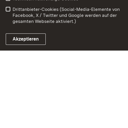
Barrierefreiheit
Benutzungshinweise
Drittanbieter-Cookies (Social-Media-Elemente von
Impressum
Cookies
Facebook, X / Twitter und Google werden auf der
gesamten Webseite aktiviert.)
Akzeptieren
Link zum Landesportal