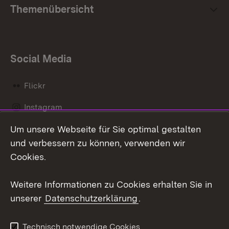
Themenübersicht
Social Media
Flickr
Instagram
Um unsere Webseite für Sie optimal gestalten
Social Wall
und verbessern zu können, verwenden wir
X / Twitter
Cookies.
Youtube
Weitere Informationen zu Cookies erhalten Sie in
unserer
Datenschutzerklärung
.
Zum 
Kontakt
Datenschutz
Technisch notwendige Cookies