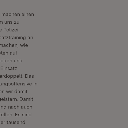
en machen einen
m uns zu
e Polizei
atztraining an
 machen, wie
sten auf
thoden und
 Einsatz
erdoppelt. Das
lungsoffensive in
en wir damit
eistern. Damit
 und nach auch
ellen. Es sind
ber tausend