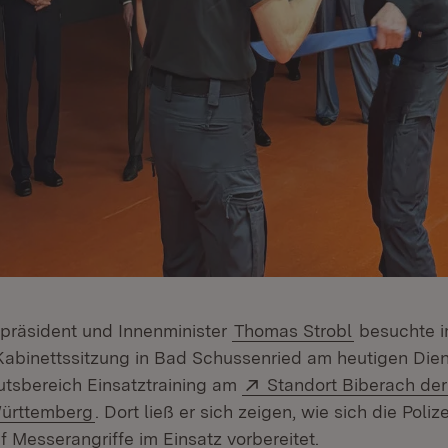
erpräsident und Innenminister
Thomas Strobl
besuchte i
Kabinettssitzung in Bad Schussenried am heutigen Dien
Extern:
tutsbereich Einsatztraining am
Standort Biberach der
(Öffnet in neuem Fenster)
Württemberg
. Dort ließ er sich zeigen, wie sich die Poli
 Messerangriffe im Einsatz vorbereitet.