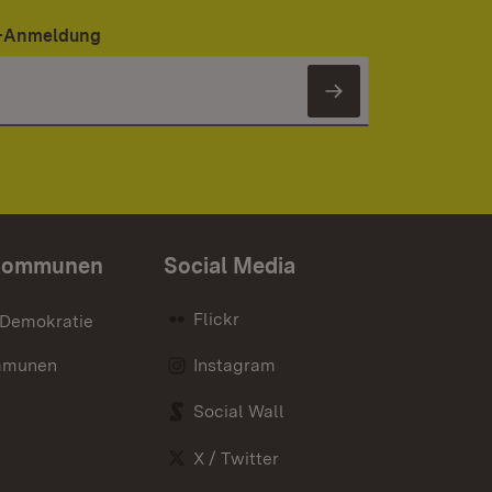
er-Anmeldung
Newsletter 
Kommunen
Social Media
Flickr
 Demokratie
mmunen
Instagram
Social Wall
X / Twitter