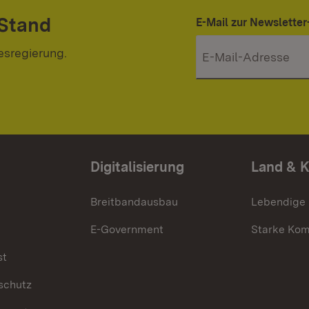
 Stand
E-Mail zur Newslett
esregierung.
Digitalisierung
Land & 
Breitbandausbau
Lebendige
E-Government
Starke Ko
st
schutz