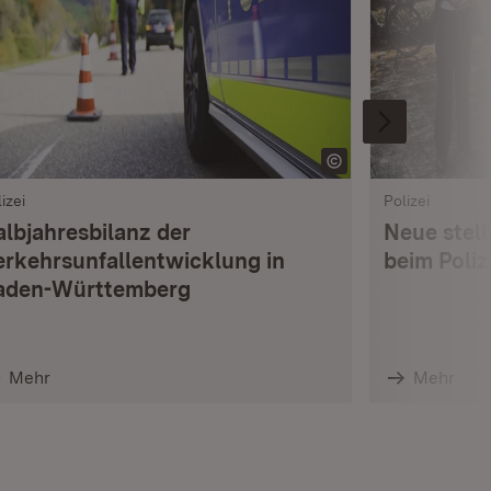
izei
Polizei
albjahresbilanz der
Neue stell
erkehrsunfallentwicklung in
beim Poli
aden-Württemberg
Mehr
Mehr