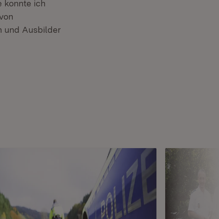
e konnte ich
avon
n und Ausbilder