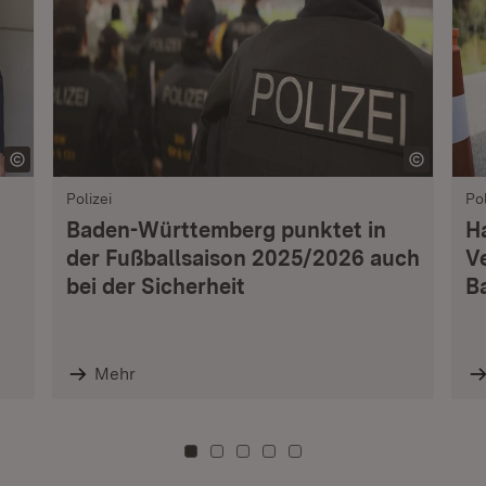
Polizei
Pol
Baden-Württemberg punktet in
H
der Fußballsaison 2025/2026 auch
V
bei der Sicherheit
B
Mehr
Zu Kachel: 0
Zu Kachel: 3
Zu Kachel: 6
Zu Kachel: 9
Zu Kachel: 12