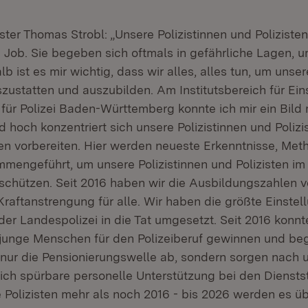
ster Thomas Strobl: „Unsere Polizistinnen und Polizist
Job. Sie begeben sich oftmals in gefährliche Lagen, u
b ist es mir wichtig, dass wir alles, alles tun, um unser
zustatten und auszubilden. Am Institutsbereich für Eins
für Polizei Baden-Württemberg konnte ich mir ein Bild
d hoch konzentriert sich unsere Polizistinnen und Polizi
en vorbereiten. Hier werden neueste Erkenntnisse, Me
mengeführt, um unsere Polizistinnen und Polizisten im
schützen. Seit 2016 haben wir die Ausbildungszahlen v
raftanstrengung für alle. Wir haben die größte Einstel
er Landespolizei in die Tat umgesetzt. Seit 2016 konnt
 junge Menschen für den Polizeiberuf gewinnen und beg
t nur die Pensionierungswelle ab, sondern sorgen nach
lich spürbare personelle Unterstützung bei den Dienstst
e Polizisten mehr als noch 2016 - bis 2026 werden es ü