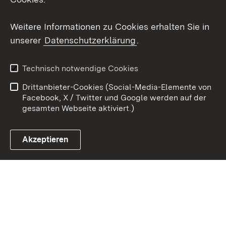
Youtube
Weitere Informationen zu Cookies erhalten Sie in
unserer
Datenschutzerklärung
.
Zum 
Kontakt
Datenschutz
Technisch notwendige Cookies
Barrierefreiheit
Benutzungshinweise
Drittanbieter-Cookies (Social-Media-Elemente von
Impressum
Cookies
Facebook, X / Twitter und Google werden auf der
gesamten Webseite aktiviert.)
Akzeptieren
Link zum Landesportal