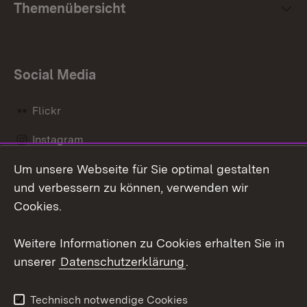
Themenübersicht
Social Media
Flickr
Instagram
Um unsere Webseite für Sie optimal gestalten
Social Wall
und verbessern zu können, verwenden wir
X / Twitter
Cookies.
Youtube
Weitere Informationen zu Cookies erhalten Sie in
unserer
Datenschutzerklärung
.
Zum 
Kontakt
Datenschutz
Technisch notwendige Cookies
Barrierefreiheit
Benutzungshinweise