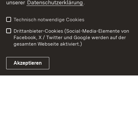
unserer
Datenschutzerklärung
.
Zum 
Kontakt
Datenschutz
Technisch notwendige Cookies
Barrierefreiheit
Benutzungshinweise
Drittanbieter-Cookies (Social-Media-Elemente von
Impressum
Cookies
Facebook, X / Twitter und Google werden auf der
gesamten Webseite aktiviert.)
Akzeptieren
Link zum Landesportal