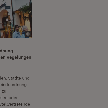
rdnung
rten Regelungen
den, Städte und
meindeordnung
n zu
hten oder
tellvertretende