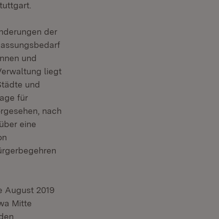
tuttgart.
Änderungen der
passungsbedarf
rinnen und
erwaltung liegt
Städte und
age für
orgesehen, nach
über eine
on
Bürgerbegehren
te August 2019
wa Mitte
iden