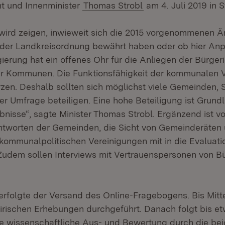
nt und Innenminister
Thomas Strobl
am 4. Juli 2019 in S
 wird zeigen, inwieweit sich die 2015 vorgenommenen 
der Landkreisordnung bewährt haben oder ob hier An
gierung hat ein offenes Ohr für die Anliegen der Bürge
r Kommunen. Die Funktionsfähigkeit der kommunalen V
zen. Deshalb sollten sich möglichst viele Gemeinden, 
er Umfrage beteiligen. Eine hohe Beteiligung ist Grundl
bnisse“, sagte Minister Thomas Strobl. Ergänzend ist v
ntworten der Gemeinden, die Sicht von Gemeinderäten 
 kommunalpolitischen Vereinigungen mit in die Evaluati
Zudem sollen Interviews mit Vertrauenspersonen von 
 erfolgte der Versand des Online-Fragebogens. Bis Mit
rischen Erhebungen durchgeführt. Danach folgt bis et
e wissenschaftliche Aus- und Bewertung durch die be