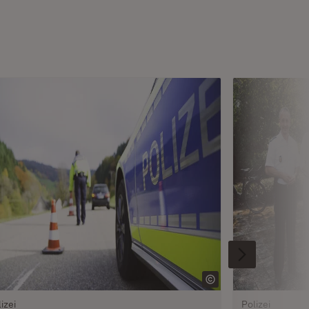
izei
Polizei