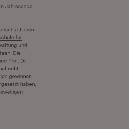
zum Jahresende
enschaftlichen
n:
chule für
waltung und
hren. Die
nd Prof. Dr.
nalrecht
ation gewinnen
ergesetzt haben,
jeweiligen