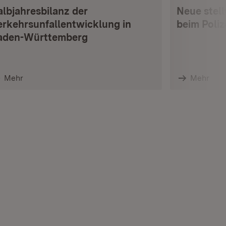
albjahresbilanz der
Neue stell
erkehrsunfallentwicklung in
beim Poli
aden-Württemberg
Mehr
Mehr