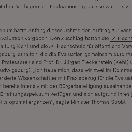
t dem Vorliegen der Evaluationsergebnisse wird bis 
erium hatte Anfang dieses Jahres den Auftrag zur wiss
Exter
Evaluation vergeben. Den Zuschlag hatten die
Hochs
(Öffnet in neuem Fenster)
Extern:
waltung Keh
l und die
Hochschule für öffentliche Ver
(Öffnet in neuem Fenster)
gsburg
erhalten, die die Evaluation gemeinsam durchfü
 Professoren sind Prof. Dr. Jürgen Fleckenstein (Kehl) u
udwigsburg). „Ich freue mich, dass wir zwei im Kommu
rsierte Wissenschaftler mit Praxisbezug für die Evalu
h bereits intensiv mit der Bürgerbeteiligung auseinand
s Erfahrungsspektrum verfügen und sich aufgrund ihres 
fils optimal ergänzen“, sagte Minister Thomas Strobl.