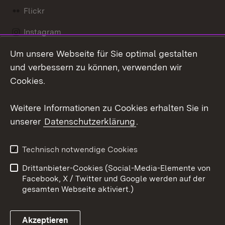
Flickr
Instagram
Um unsere Webseite für Sie optimal gestalten
Social Wall
und verbessern zu können, verwenden wir
X / Twitter
Cookies.
Youtube
Weitere Informationen zu Cookies erhalten Sie in
unserer
Datenschutzerklärung
.
Zum 
Kontakt
Datenschutz
Technisch notwendige Cookies
Barrierefreiheit
Benutzungshinweise
Drittanbieter-Cookies (Social-Media-Elemente von
Impressum
Cookies
Facebook, X / Twitter und Google werden auf der
gesamten Webseite aktiviert.)
Akzeptieren