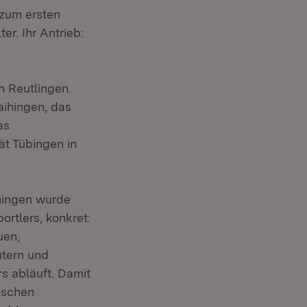
 zum ersten
er. Ihr Antrieb:
h Reutlingen.
aihingen, das
as
ät Tübingen in
ihingen wurde
rtlers, konkret:
uen,
tern und
s abläuft. Damit
ischen