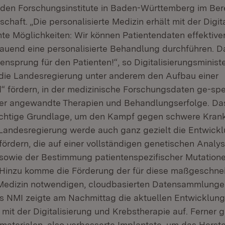
nden Forschungsinstitute in Baden-Württemberg im Ber
chaft. „Die personalisierte Medizin erhält mit der Digit
te Möglichkeiten: Wir können Patientendaten effektiver
auend eine personalisierte Behandlung durchführen. Das
nsprung für den Patienten!“, so Digitalisierungsministe
die Landesregierung unter anderem den Aufbau einer
 fördern, in der medizinische Forschungsdaten ge-spe
er angewandte Therapien und Behandlungserfolge. Das 
wichtige Grundlage, um den Kampf gegen schwere Kran
e Landesregierung werde auch ganz gezielt die Entwick
fördern, die auf einer vollständigen genetischen Analy
sowie der Bestimmung patientenspezifischer Mutation
Hinzu komme die Förderung der für diese maßgeschne
e Medizin notwendigen, cloudbasierten Datensammlung
 NMI zeigte am Nachmittag die aktuellen Entwicklun
t der Digitalisierung und Krebstherapie auf. Ferner g
iomaterialen, also verbesserte Implantate, um das Herste