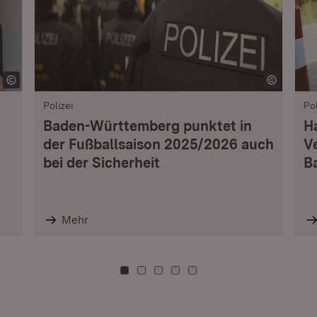
Polizei
Pol
Baden-Württemberg punktet in
H
der Fußballsaison 2025/2026 auch
V
bei der Sicherheit
B
Mehr
Zu Kachel: 0
Zu Kachel: 3
Zu Kachel: 6
Zu Kachel: 9
Zu Kachel: 12