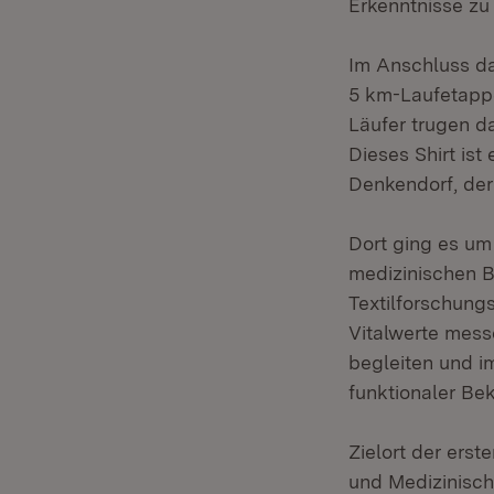
Erkenntnisse zu 
Im Anschluss dar
5 km-Laufetappe
Läufer trugen da
Dieses Shirt ist
Denkendorf, der 
Dort ging es um 
medizinischen B
Textilforschung
Vitalwerte messe
begleiten und im
funktionaler Bek
Zielort der erst
und Medizinische