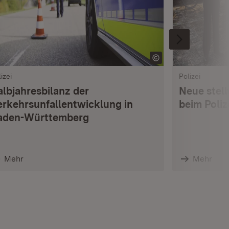
izei
Polizei
albjahresbilanz der
Neue stell
erkehrsunfallentwicklung in
beim Poli
aden-Württemberg
Mehr
Mehr