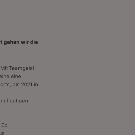
t gehen wir die
 Mit Teamgeist
eine eine
rts, bis 2021 in
 am heutigen
 Ex-
us