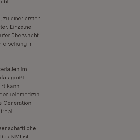
obl.
, zu einer ersten
er. Einzelne
äufer überwacht.
erforschung in
erialien im
 das größte
irt kann
n der Telemedizin
te Generation
trobl.
ssenschaftliche
 Das NMI ist