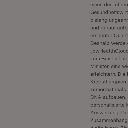
eines der führe
Gesundheitswirts
bislang ungeahn
und darauf aufb
ersehnter Quante
Deshalb werde 
„bwHealthCloud“
zum Beispiel üb
Minister, eine 
erleichtern. Di
Krebstherapien 
Tumormaterials 
DNA aufbauen. 
personalisiert
Auswertung. Das
Zusammenhang mi
digitalisierte B