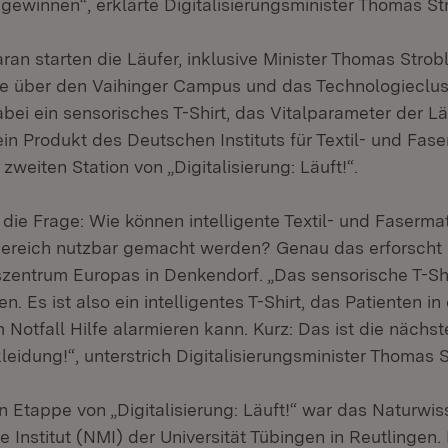
gewinnen“, erklärte Digitalisierungsminister Thomas Str
an starten die Läufer, inklusive Minister Thomas Strobl
 über den Vaihinger Campus und das Technologieclust
bei ein sensorisches T-Shirt, das Vitalparameter der L
 ein Produkt des Deutschen Instituts für Textil- und Fas
zweiten Station von „Digitalisierung: Läuft!“.
die Frage: Wie können intelligente Textil- und Fasermat
ereich nutzbar gemacht werden? Genau das erforscht
szentrum Europas in Denkendorf. „Das sensorische T-Sh
n. Es ist also ein intelligentes T-Shirt, das Patienten i
 Notfall Hilfe alarmieren kann. Kurz: Das ist die nächs
leidung!“, unterstrich Digitalisierungsminister Thomas S
en Etappe von „Digitalisierung: Läuft!“ war das Naturwi
 Institut (NMI) der Universität Tübingen in Reutlingen.