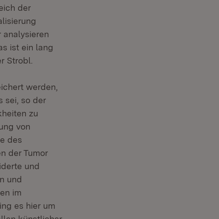
eich der
alisierung
 analysieren
 ist ein lang
r Strobl.
ichert werden,
sei, so der
kheiten zu
lung von
se des
en der Tumor
iderte und
en und
gen im
ing es hier um
llen künstlicher