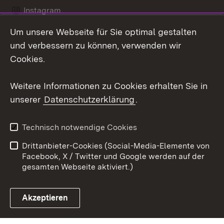
Instagram
Um unsere Webseite für Sie optimal gestalten
Social Wall
und verbessern zu können, verwenden wir
X / Twitter
Cookies.
Youtube
Weitere Informationen zu Cookies erhalten Sie in
unserer
Datenschutzerklärung
.
Zum 
Kontakt
Datenschutz
Technisch notwendige Cookies
Barrierefreiheit
Benutzungshinweise
Drittanbieter-Cookies (Social-Media-Elemente von
Impressum
Cookies
Facebook, X / Twitter und Google werden auf der
gesamten Webseite aktiviert.)
Akzeptieren
Link zum Landesportal