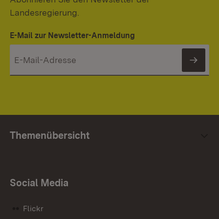
Landesregierung.
E-Mail zur Newsletter-Anmeldung
News
Themenübersicht
Social Media
Flickr