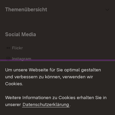
Themenübersicht
Social Media
Flickr
Instagram
Um unsere Webseite für Sie optimal gestalten
Social Wall
und verbessern zu können, verwenden wir
X / Twitter
Cookies.
Youtube
Weitere Informationen zu Cookies erhalten Sie in
unserer
Datenschutzerklärung
.
Zum 
Kontakt
Datenschutz