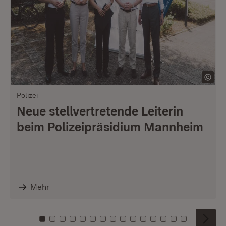
Polizei
Neue stellvertretende Leiterin
beim Polizeipräsidium Mannheim
Mehr
Zu Kachel: 0
Zu Kachel: 1
Zu Kachel: 2
Zu Kachel: 3
Zu Kachel: 4
Zu Kachel: 5
Zu Kachel: 6
Zu Kachel: 7
Zu Kachel: 8
Zu Kachel: 9
Zu Kachel: 10
Zu Kachel: 11
Zu Kachel: 12
Zu Kachel: 1
Zu Kachel