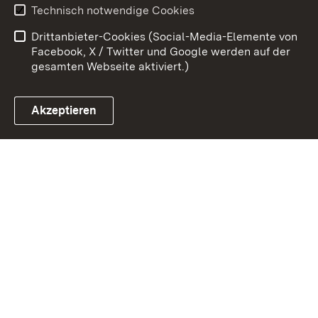
Technisch notwendige Cookies
Barrierefreiheit
Benutzungshinweise
Drittanbieter-Cookies (Social-Media-Elemente von
Impressum
Cookies
Facebook, X / Twitter und Google werden auf der
gesamten Webseite aktiviert.)
Akzeptieren
Link zum Landesportal