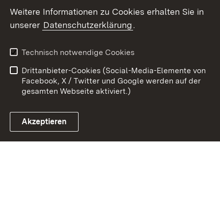
Weitere Informationen zu Cookies erhalten Sie in
unserer
Datenschutzerklärung
.
Zum 
Kontakt
Datenschutz
Technisch notwendige Cookies
Barrierefreiheit
Benutzungshinweise
Drittanbieter-Cookies (Social-Media-Elemente von
Impressum
Cookies
Facebook, X / Twitter und Google werden auf der
gesamten Webseite aktiviert.)
Akzeptieren
Link zum Landesportal