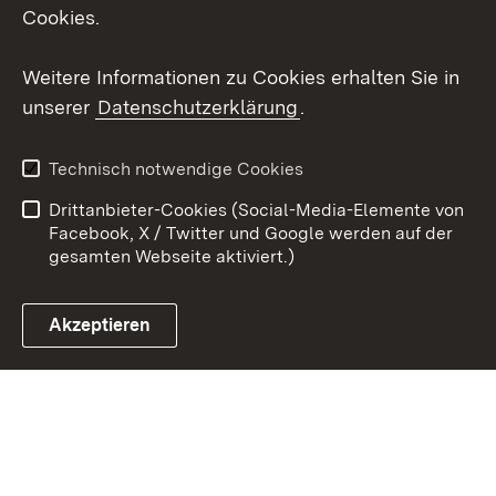
X / Twitter
Cookies.
Youtube
Weitere Informationen zu Cookies erhalten Sie in
unserer
Datenschutzerklärung
.
Zum 
Kontakt
Datenschutz
Technisch notwendige Cookies
Barrierefreiheit
Benutzungshinweise
Drittanbieter-Cookies (Social-Media-Elemente von
Impressum
Cookies
Facebook, X / Twitter und Google werden auf der
gesamten Webseite aktiviert.)
Akzeptieren
Link zum Landesportal