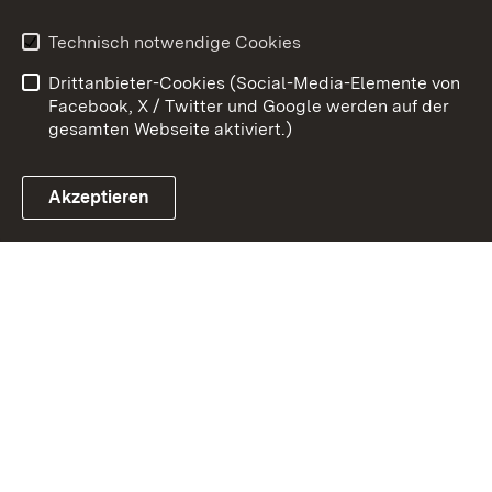
Kontakt
Datenschutz
Technisch notwendige Cookies
Barrierefreiheit
Benutzungshinweise
Drittanbieter-Cookies (Social-Media-Elemente von
Impressum
Cookies
Facebook, X / Twitter und Google werden auf der
gesamten Webseite aktiviert.)
Akzeptieren
Link zum Landesportal