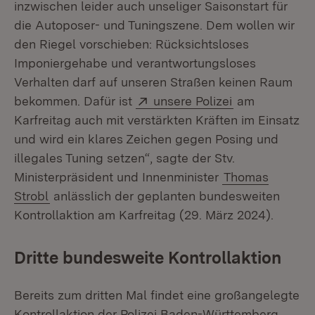
inzwischen leider auch unseliger Saisonstart für
die Autoposer- und Tuningszene. Dem wollen wir
den Riegel vorschieben: Rücksichtsloses
Imponiergehabe und verantwortungsloses
Verhalten darf auf unseren Straßen keinen Raum
Extern:
(Öffnet in neu
bekommen. Dafür ist
unsere Polizei
am
Karfreitag auch mit verstärkten Kräften im Einsatz
und wird ein klares Zeichen gegen Posing und
illegales Tuning setzen“, sagte der Stv.
Ministerpräsident und Innenminister
Thomas
Strobl
anlässlich der geplanten bundesweiten
Kontrollaktion am Karfreitag (29. März 2024).
Dritte bundesweite Kontrollaktion
Bereits zum dritten Mal findet eine großangelegte
Kontrollaktion der Polizei Baden-Württemberg