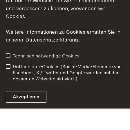
Um unsere Webseite für Sie optimal gestalten
Social Wall
und verbessern zu können, verwenden wir
X / Twitter
Cookies.
Youtube
Weitere Informationen zu Cookies erhalten Sie in
unserer
Datenschutzerklärung
.
Zum 
Kontakt
Datenschutz
Technisch notwendige Cookies
Barrierefreiheit
Benutzungshinweise
Drittanbieter-Cookies (Social-Media-Elemente von
Impressum
Cookies
Facebook, X / Twitter und Google werden auf der
gesamten Webseite aktiviert.)
Akzeptieren
Link zum Landesportal