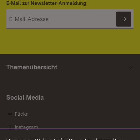
E-Mail zur Newsletter-Anmeldung
News
Themenübersicht
Social Media
Flickr
Instagram