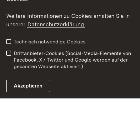
Youtube
Weitere Informationen zu Cookies erhalten Sie in
unserer
Datenschutzerklärung
.
Zum 
Kontakt
Datenschutz
Technisch notwendige Cookies
Barrierefreiheit
Benutzungshinweise
Drittanbieter-Cookies (Social-Media-Elemente von
Impressum
Cookies
Facebook, X / Twitter und Google werden auf der
gesamten Webseite aktiviert.)
Akzeptieren
Link zum Landesportal