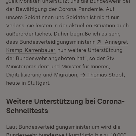
„Seit Monaten unterstützt uns die Bundeswehr bei
der Bewältigung der Corona-Pandemie. Auf
unsere Soldatinnen und Soldaten ist nicht nur
Verlass, sie leisten in der aktuellen Situation auch
außerordentliches. Daher begrüße ich es sehr,
Extern:
dass Bundesverteidigungsministerin
Annegret
(Öffnet in neuem Fenster)
Kramp-Karrenbauer
nun weitere Unterstützung
der Bundeswehr angeboten hat“, so der Stv.
Ministerpräsident und Minister für Inneres,
Digitalisierung und Migration,
Thomas Strobl
,
heute in Stuttgart.
Weitere Unterstützung bei Corona-
Schnelltests
Laut Bundesverteidigungsministerium wird die
Bundeswehr bundesweit kurzfristig bis zu 10.000