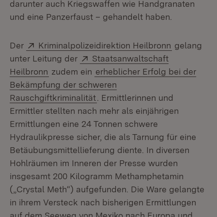
darunter auch Kriegswaffen wie Handgranaten
und eine Panzerfaust – gehandelt haben.
Extern:
(Öffnet in 
Der
Kriminalpolizeidirektion Heilbronn
gelang
Extern:
unter Leitung der
Staatsanwaltschaft
(Öffnet in neuem Fenster)
Heilbronn
zudem ein
erheblicher Erfolg bei der
Bekämpfung der schweren
Rauschgiftkriminalität
. Ermittlerinnen und
Ermittler stellten nach mehr als einjährigen
Ermittlungen eine 24 Tonnen schwere
Hydraulikpresse sicher, die als Tarnung für eine
Betäubungsmittellieferung diente. In diversen
Hohlräumen im Inneren der Presse wurden
insgesamt 200 Kilogramm Methamphetamin
(„Crystal Meth“) aufgefunden. Die Ware gelangte
in ihrem Versteck nach bisherigen Ermittlungen
auf dem Seeweg von Mexiko nach Europa und