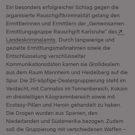
Ein besonders erfolgreicher Schlag gegen die
organisierte Rauschgiftkriminalität gelang den
Ermittlerinnen und Ermittlern der „Gemeinsamen
Exte
Ermittlungsgruppe Rauschgift Karlsruhe“ des
(Öffnet in neuem Fenster)
Landeskriminalamts
. Durch langwierige und
gezielte Ermittlungsmaßnahmen sowie die
Entschlüsselung verschlüsselter
Kommunikationsdaten kamen sie Großdealern
aus dem Raum Mannheim und Heidelberg auf die
Spur. Die 25-köpfige-Dealergruppierung steht im
Verdacht, mit Cannabis im Tonnenbereich, Kokain
im dreistelligen Kilogrammbereich sowie mit
Ecstasy-Pillen und Heroin gehandelt zu haben.
Die Drogen wurden aus Spanien, den
Niederlanden und Südamerika bezogen. Zudem
soll die Gruppierung mit verschiedenen Waffen –