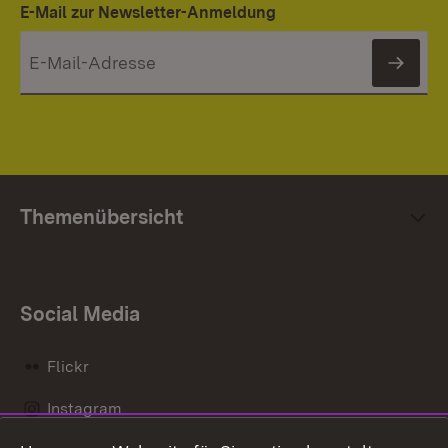
E-Mail zur Newsletter-Anmeldung
News
Themenübersicht
Social Media
Flickr
Instagram