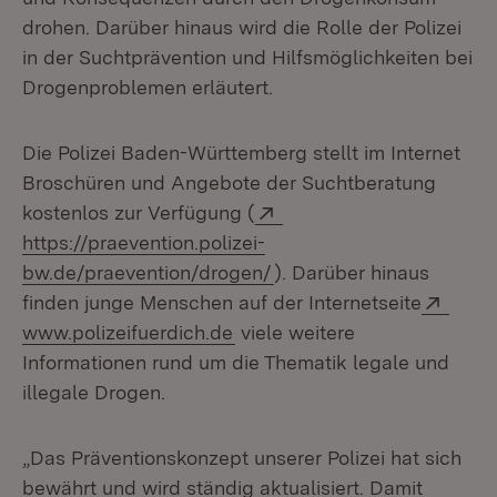
drohen. Darüber hinaus wird die Rolle der Polizei
in der Suchtprävention und Hilfsmöglichkeiten bei
Drogenproblemen erläutert.
Die Polizei Baden-Württemberg stellt im Internet
Broschüren und Angebote der Suchtberatung
Extern:
kostenlos zur Verfügung (
https://praevention.polizei-
(Öffnet in neuem Fenster
bw.de/praevention/drogen/
). Darüber hinaus
Exter
finden junge Menschen auf der Internetseite
(Öffnet in neuem Fenster)
www.polizeifuerdich.de
viele weitere
Informationen rund um die Thematik legale und
illegale Drogen.
„Das Präventionskonzept unserer Polizei hat sich
bewährt und wird ständig aktualisiert. Damit