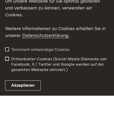
Um unsere Webseite für Sie optimal gestalten
Social Wall
und verbessern zu können, verwenden wir
X / Twitter
Cookies.
Youtube
Weitere Informationen zu Cookies erhalten Sie in
unserer
Datenschutzerklärung
.
Zum 
Kontakt
Datenschutz
Technisch notwendige Cookies
Barrierefreiheit
Benutzungshinweise
Drittanbieter-Cookies (Social-Media-Elemente von
Impressum
Cookies
Facebook, X / Twitter und Google werden auf der
gesamten Webseite aktiviert.)
Akzeptieren
Link zum Landesportal