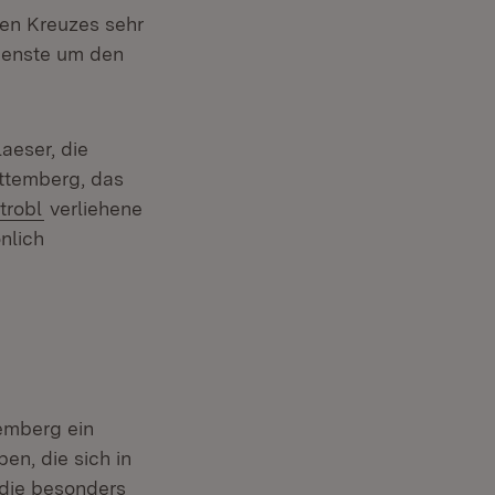
en Kreuzes sehr
dienste um den
laeser, die
ttemberg, das
trobl
verliehene
nlich
emberg ein
n, die sich in
die besonders