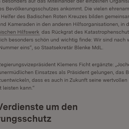
s besonders auf das Miteinander der einzelnen Organis
es Bevölkerungsschutzes ankommt. Die vielen ehrenam
 Helfer des Badischen Roten Kreuzes bilden gemeinsa
d Kameraden in den anderen Hilfsorganisationen, in
n:
(Öffnet in neuem Fenster)
ischen Hilfswerk
das Rückgrat des Katastrophenschut
ch besonders schön und wichtig finde: Wir sind nach w
ummer eins“, so Staatsekretär Blenke MdL.
Regierungsvizepräsident Klemens Ficht ergänzte: „Joche
unermüdlichen Einsatzes als Präsident gelungen, das 
uentwickeln, dass es auch in Zukunft seine wertvollen 
 leisten kann.“
Verdienste um den
rungsschutz