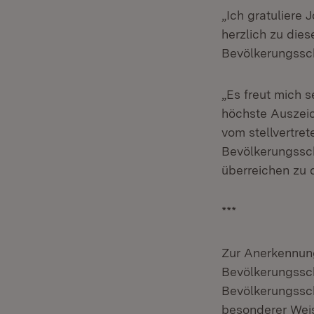
„Ich gratuliere
herzlich zu die
Bevölkerungssch
„Es freut mich s
höchste Auszei
vom stellvertre
Bevölkerungssch
überreichen zu 
***
Zur Anerkennun
Bevölkerungssch
Bevölkerungssch
besonderer Wei