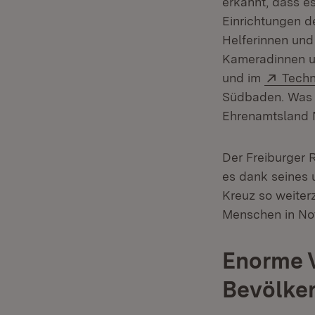
erkannt, dass e
Einrichtungen d
Helferinnen und
Kameradinnen un
Exter
und im
Techn
Südbaden. Was i
Ehrenamtsland N
Der Freiburger 
es dank seines 
Kreuz so weiterz
Menschen in Not
Enorme 
Bevölke