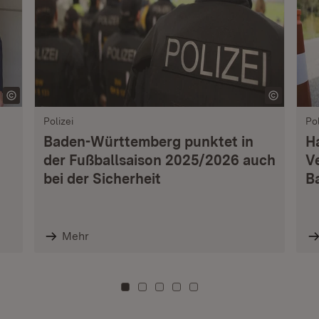
Polizei
Pol
Baden-Württemberg punktet in
H
der Fußballsaison 2025/2026 auch
V
bei der Sicherheit
B
Mehr
Zu Kachel: 0
Zu Kachel: 3
Zu Kachel: 6
Zu Kachel: 9
Zu Kachel: 12