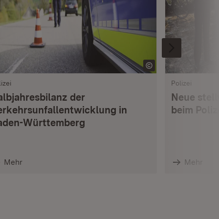
izei
Polizei
albjahresbilanz der
Neue stell
erkehrsunfallentwicklung in
beim Poli
aden-Württemberg
Mehr
Mehr