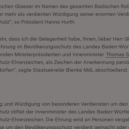
 Jochen Glaeser im Namen des gesamten Badischen Rot
ser mehr als verdienten Würdigung seiner enormen Ver
utz“, so Präsident Hanno Hurth.
ehr, dass ich die Gelegenheit habe, Ihnen, lieber Herr G
chnung im Bevölkerungsschutz des Landes Baden-Wür
tenden Ministerpräsidenten und Innenminister
Thomas S
utz-Ehrenzeichen, als Zeichen der Anerkennung persö
dürfen“, sagte Staatsekretär Blenke MdL abschließend.
g und Würdigung von besonderen Verdiensten um den
utz stiftet der Innenminister des Landes Baden-Württ
utz-Ehrenzeichen. Die Ehrung wird an Personen vergebe
se um den Bevölkerungsschutz verdient gemacht oder 