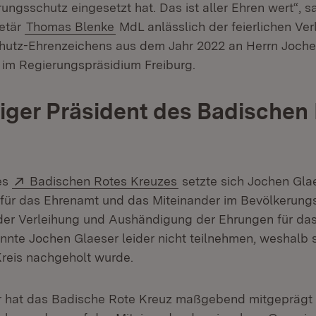
ungsschutz eingesetzt hat. Das ist aller Ehren wert“, s
etär
Thomas Blenke
MdL anlässlich der feierlichen Ve
hutz-Ehrenzeichens aus dem Jahr 2022 an Herrn Joch
 im Regierungspräsidium Freiburg.
iger Präsident des Badischen
Extern:
(Öffnet in neuem Fenste
es
Badischen Rotes Kreuzes
setzte sich Jochen Gla
 für das Ehrenamt und das Miteinander im Bevölkerung
der Verleihung und Aushändigung der Ehrungen für das
nnte Jochen Glaeser leider nicht teilnehmen, weshalb 
Kreis nachgeholt wurde.
r hat das Badische Rote Kreuz maßgebend mitgeprägt 