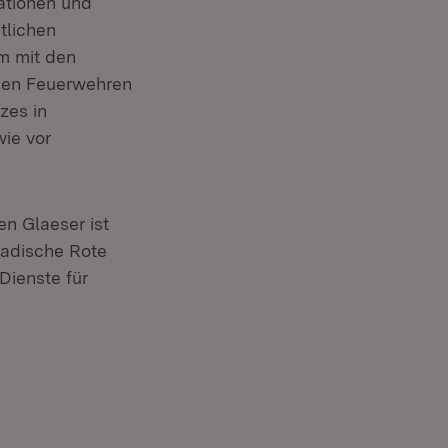
ationen und
tlichen
m mit den
 den Feuerwehren
zes in
ie vor
n Glaeser ist
Badische Rote
Dienste für