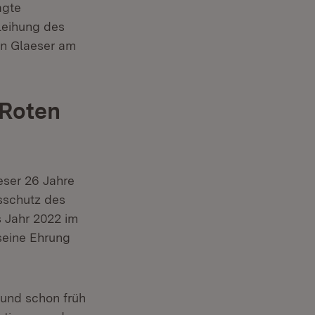
agte
rleihung des
en Glaeser am
 Roten
r)
eser 26 Jahre
sschutz des
 Jahr 2022 im
seine Ehrung
und schon früh