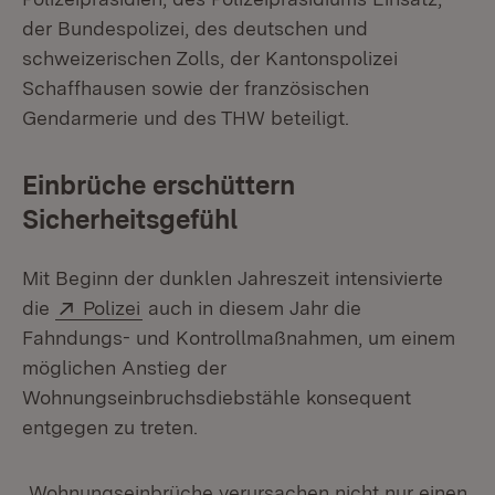
der Bundespolizei, des deutschen und
schweizerischen Zolls, der Kantonspolizei
Schaffhausen sowie der französischen
Gendarmerie und des THW beteiligt.
Einbrüche erschüttern
Sicherheitsgefühl
Mit Beginn der dunklen Jahreszeit intensivierte
Extern:
(Öffnet in neuem Fenster)
die
Polizei
auch in diesem Jahr die
Fahndungs- und Kontrollmaßnahmen, um einem
möglichen Anstieg der
Wohnungseinbruchsdiebstähle konsequent
entgegen zu treten.
„Wohnungseinbrüche verursachen nicht nur einen