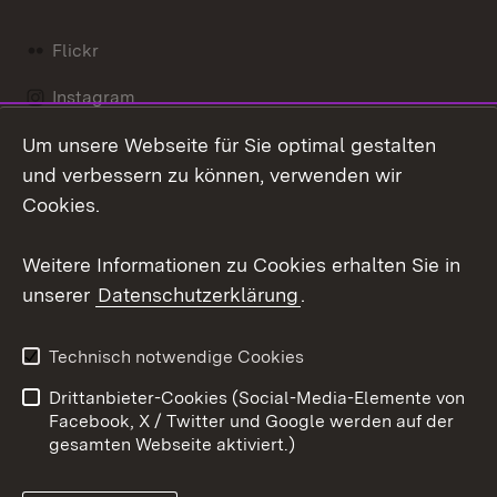
Flickr
Instagram
Um unsere Webseite für Sie optimal gestalten
Social Wall
und verbessern zu können, verwenden wir
X / Twitter
Cookies.
Youtube
Weitere Informationen zu Cookies erhalten Sie in
unserer
Datenschutzerklärung
.
Zum 
Kontakt
Datenschutz
Technisch notwendige Cookies
Barrierefreiheit
Benutzungshinweise
Drittanbieter-Cookies (Social-Media-Elemente von
Impressum
Cookies
Facebook, X / Twitter und Google werden auf der
gesamten Webseite aktiviert.)