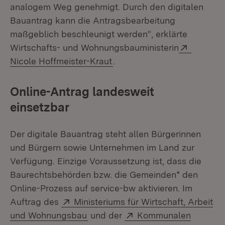
analogem Weg genehmigt. Durch den digitalen
Bauantrag kann die Antragsbearbeitung
maßgeblich beschleunigt werden“, erklärte
Extern:
Wirtschafts- und Wohnungsbauministerin
(Öffnet in neuem Fenster)
Nicole Hoffmeister-Kraut
.
Online-Antrag landesweit
einsetzbar
Der digitale Bauantrag steht allen Bürgerinnen
und Bürgern sowie Unternehmen im Land zur
Verfügung. Einzige Voraussetzung ist, dass die
Baurechtsbehörden bzw. die Gemeinden* den
Online-Prozess auf service-bw aktivieren. Im
Extern:
Auftrag des
Ministeriums für Wirtschaft, Arbeit
(Öffnet in neuem Fenster)
Extern:
und Wohnungsbau
und der
Kommunalen