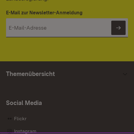
E-Mail zur Newsletter-Anmeldung
News
Themenübersicht
Social Media
Flickr
Instagram