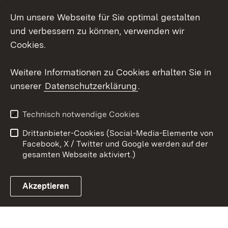
Um unsere Webseite für Sie optimal gestalten
Social Wall
und verbessern zu können, verwenden wir
X / Twitter
Cookies.
Youtube
Weitere Informationen zu Cookies erhalten Sie in
unserer
Datenschutzerklärung
.
Zum 
Kontakt
Datenschutz
Technisch notwendige Cookies
Barrierefreiheit
Benutzungshinweise
Drittanbieter-Cookies (Social-Media-Elemente von
Impressum
Cookies
Facebook, X / Twitter und Google werden auf der
gesamten Webseite aktiviert.)
Akzeptieren
Link zum Landesportal