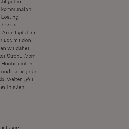
chtigsten
en kommunalen
e Lösung
direkte
n Arbeitsplätzen
hluss mit den
en wir daher
ter Strobl. „Vom
d Hochschulen
 und damit jeder
bl weiter: „Wir
s in allen
asfaser-