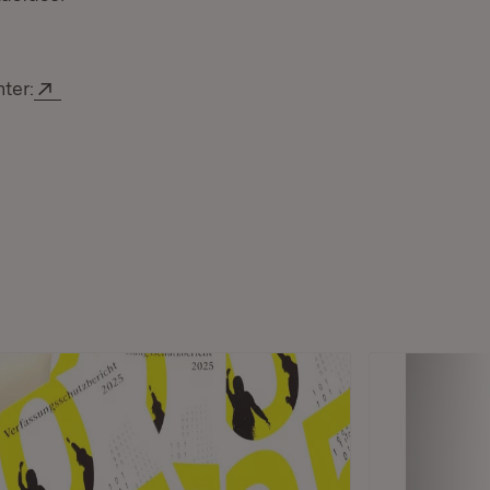
Extern:
ter:
(Öffnet in neuem Fenster)