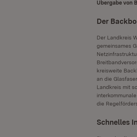
Übergabe von B
Der Backbon
Der Landkreis W
gemeinsames Gl
Netzinfrastruktu
Breitbandversor
kreisweite Back
an die Glasfas
Landkreis mit s
interkommunale 
die Regelförder
Schnelles I