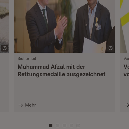
Sicherheit
Ve
Muhammad Afzal mit der
V
Rettungsmedaille ausgezeichnet
vo
Mehr
Zu Kachel: 0
Zu Kachel: 3
Zu Kachel: 6
Zu Kachel: 9
Zu Kachel: 12