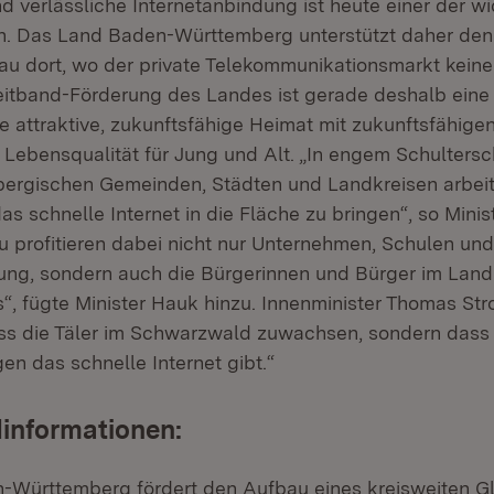
d verlässliche Internetanbindung ist heute einer der wi
en. Das Land Baden-Württemberg unterstützt daher d
u dort, wo der private Telekommunikationsmarkt kein
reitband-Förderung des Landes ist gerade deshalb eine 
ine attraktive, zukunftsfähige Heimat mit zukunftsfähige
 Lebensqualität für Jung und Alt. „In engem Schultersc
ergischen Gemeinden, Städten und Landkreisen arbeit
das schnelle Internet in die Fläche zu bringen“, so Minis
 profitieren dabei nicht nur Unternehmen, Schulen un
ung, sondern auch die Bürgerinnen und Bürger im Land
“, fügte Minister Hauk hinzu. Innenminister Thomas Stro
ass die Täler im Schwarzwald zuwachsen, sondern dass e
n das schnelle Internet gibt.“
informationen:
Württemberg fördert den Aufbau eines kreisweiten Gl