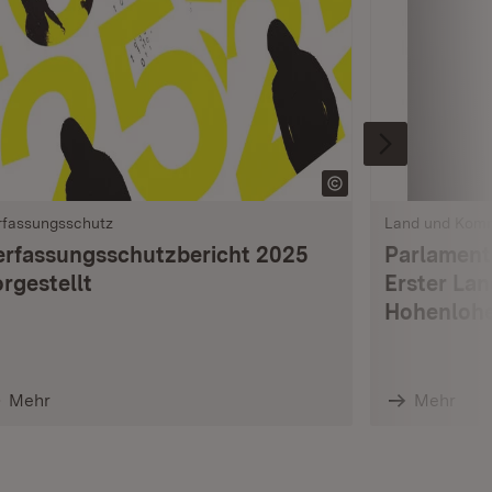
rfassungsschutz
Land und Kom
erfassungsschutzbericht 2025
Parlament
rgestellt
Erster La
Hohenlohe
Mehr
Mehr