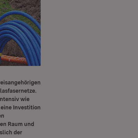
kreisangehörigen
lasfasernetze.
ntensiv wie
 eine Investition
en
chen Raum und
slich der