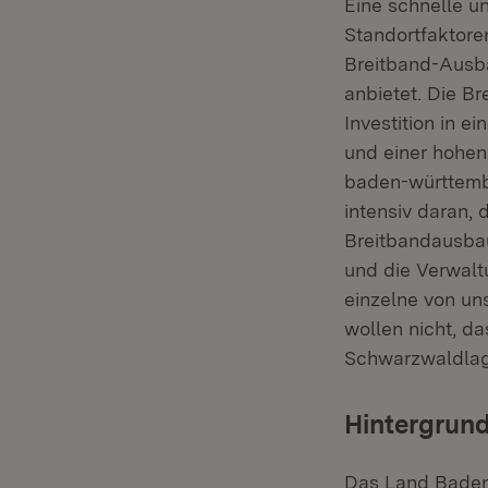
Eine schnelle un
Standortfaktor
Breitband-Ausba
anbietet. Die B
Investition in e
und einer hohen
baden-württemb
intensiv daran, 
Breitbandausbau
und die Verwalt
einzelne von uns
wollen nicht, d
Schwarzwaldlage
Hintergrund
Das Land Baden-