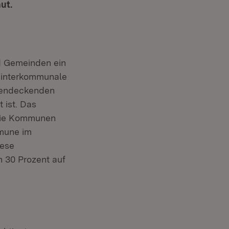
ut.
d Gemeinden ein
 interkommunale
ächendeckenden
 ist. Das
 die Kommunen
mune im
iese
 30 Prozent auf