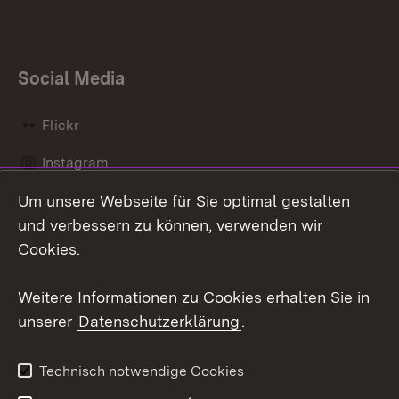
Social Media
Flickr
Instagram
Um unsere Webseite für Sie optimal gestalten
Social Wall
und verbessern zu können, verwenden wir
X / Twitter
Cookies.
Youtube
Weitere Informationen zu Cookies erhalten Sie in
unserer
Datenschutzerklärung
.
Zum 
Kontakt
Datenschutz
Technisch notwendige Cookies
Barrierefreiheit
Benutzungshinweise