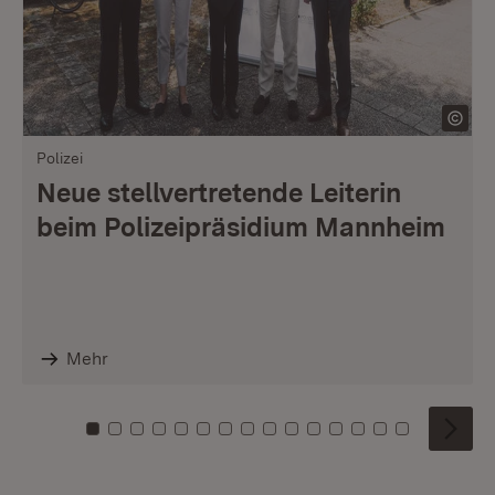
Polizei
Neue stellvertretende Leiterin
beim Polizeipräsidium Mannheim
Mehr
Zu Kachel: 0
Zu Kachel: 1
Zu Kachel: 2
Zu Kachel: 3
Zu Kachel: 4
Zu Kachel: 5
Zu Kachel: 6
Zu Kachel: 7
Zu Kachel: 8
Zu Kachel: 9
Zu Kachel: 10
Zu Kachel: 11
Zu Kachel: 12
Zu Kachel: 1
Zu Kachel