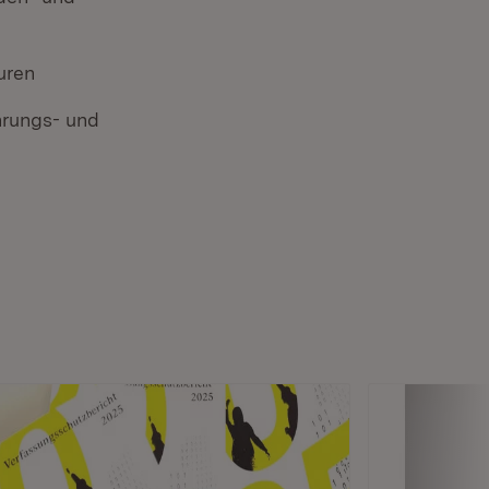
uren
ührungs- und