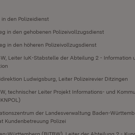
t in den Polizeidienst
ieg in den gehobenen Polizeivollzugsdienst
eg in den höheren Polizeivollzugsdienst
, Leiter IuK-Stabstelle der Abteilung 2 - Information 
ion
idirektion Ludwigsburg, Leiter Polizeirevier Ditzingen
W, technischer Leiter Projekt Informations- und Komm
 (IKNPOL)
mationszentrum der Landesverwaltung Baden-Württemb
rat Kundenbetreuung Polizei
den-Württemberg (BITBW), Leiter der Abteilung 2 - Ku