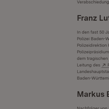
Verabschiedung 
Franz Lu
In den fast 50 
Polizei Baden-W
Polizeidirektion
Polizeipräsidiu
dem tragischen 
Leitung des
Landeshauptstad
Baden-Württembe
Markus E
Nachfolger von F