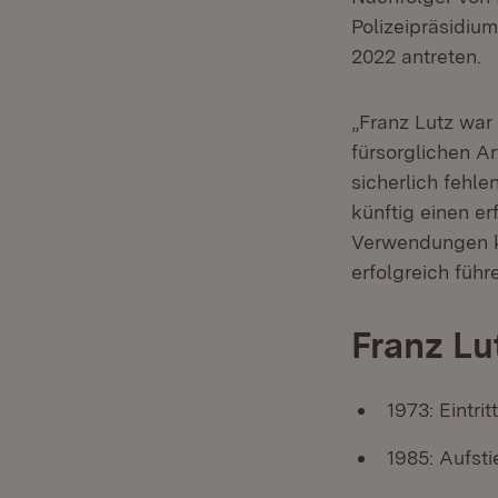
Polizeipräsidiu
2022 antreten.
„Franz Lutz war
fürsorglichen Ar
sicherlich fehle
künftig einen e
Verwendungen ke
erfolgreich führ
Franz Lu
1973: Eintrit
1985: Aufst