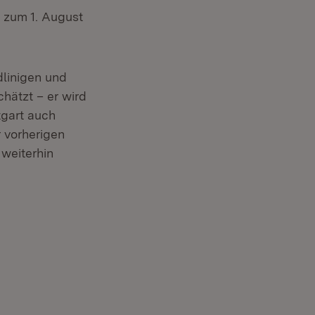
t zum 1. August
dlinigen und
chätzt – er wird
tgart auch
r vorherigen
 weiterhin