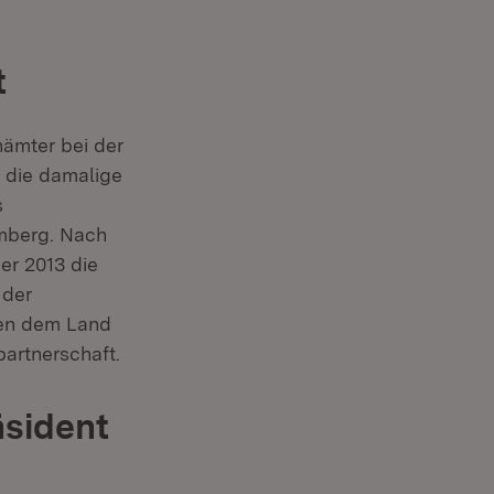
t
nämter bei der
e die damalige
s
emberg. Nach
er 2013 die
 der
hen dem Land
artnerschaft.
äsident