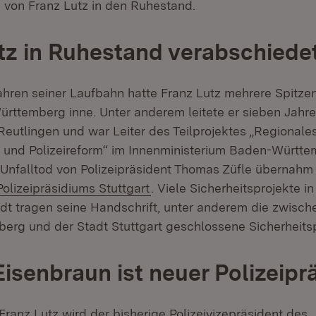
von Franz Lutz in den Ruhestand.
tz in Ruhestand verabschiede
Jahren seiner Laufbahn hatte Franz Lutz mehrere Spitze
ürttemberg inne. Unter anderem leitete er sieben Jahr
 Reutlingen und war Leiter des Teilprojektes „Regionale
m und Polizeireform“ im Innenministerium Baden-Württ
Unfalltod von Polizeipräsident Thomas Züfle übernahm 
Extern:
(Öffnet in neuem Fenster)
Polizeipräsidiums Stuttgart
. Viele Sicherheitsprojekte in
t tragen seine Handschrift, unter anderem die zwisc
rg und der Stadt Stuttgart geschlossene Sicherheitsp
isenbraun ist neuer Polizeipr
ranz Lutz wird der bisherige Polizeivizepräsident des