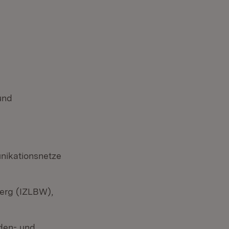
und
unikationsnetze
erg (IZLBW),
nden- und