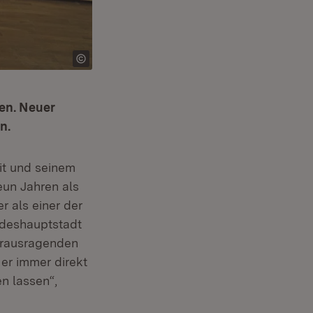
den. Neuer
n.
it und seinem
un Jahren als
er als einer der
andeshauptstadt
herausragenden
 er immer direkt
n lassen“,