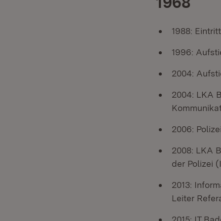
1968
1988: Eintrit
1996: Aufst
2004: Aufsti
2004: LKA BW
Kommunikat
2006: Polize
2008: LKA B
der Polizei
2013: Infor
Leiter Refe
2015: IT Ba