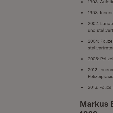
1993: Aufsti
1993: Innen
2002: Landes
und stellver
2004: Polize
stellvertret
2005: Polize
2012: Innen
Polizeipräsi
2013: Polize
Markus E