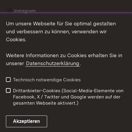
Instagram
Um unsere Webseite für Sie optimal gestalten
Social Wall
und verbessern zu können, verwenden wir
X / Twitter
Cookies.
Youtube
Weitere Informationen zu Cookies erhalten Sie in
unserer
Datenschutzerklärung
.
Zum 
Kontakt
Datenschutz
Technisch notwendige Cookies
Barrierefreiheit
Benutzungshinweise
Drittanbieter-Cookies (Social-Media-Elemente von
Impressum
Cookies
Facebook, X / Twitter und Google werden auf der
gesamten Webseite aktiviert.)
Akzeptieren
Link zum Landesportal