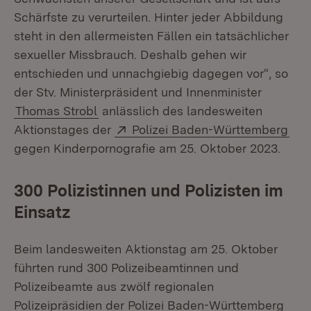
Schärfste zu verurteilen. Hinter jeder Abbildung
steht in den allermeisten Fällen ein tatsächlicher
sexueller Missbrauch. Deshalb gehen wir
entschieden und unnachgiebig dagegen vor“, so
der Stv. Ministerpräsident und Innenminister
Thomas Strobl
anlässlich des landesweiten
Extern:
(Öf
Aktionstages der
Polizei Baden-Württemberg
gegen Kinderpornografie am 25. Oktober 2023.
300 Polizistinnen und Polizisten im
Einsatz
Beim landesweiten Aktionstag am 25. Oktober
führten rund 300 Polizeibeamtinnen und
Polizeibeamte aus zwölf regionalen
Polizeipräsidien der Polizei Baden-Württemberg