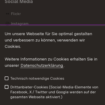
Social Media
Flickr
Instagram
Um unsere Webseite für Sie optimal gestalten
Social Wall
und verbessern zu können, verwenden wir
X / Twitter
Cookies.
Youtube
Weitere Informationen zu Cookies erhalten Sie in
unserer
Datenschutzerklärung
.
Zum 
Kontakt
Datenschutz
Technisch notwendige Cookies
Barrierefreiheit
Benutzungshinweise
Drittanbieter-Cookies (Social-Media-Elemente von
Impressum
Cookies
Facebook, X / Twitter und Google werden auf der
gesamten Webseite aktiviert.)