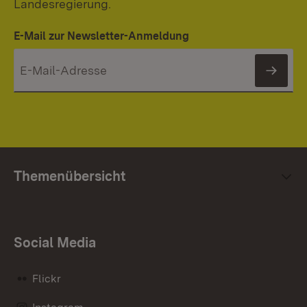
Landesregierung.
E-Mail zur Newsletter-Anmeldung
News
Themenübersicht
Social Media
Flickr