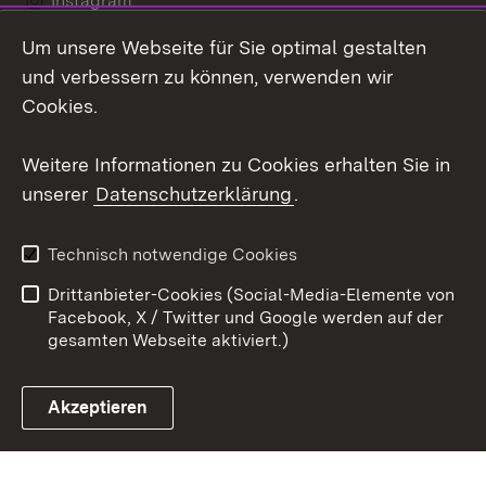
Instagram
Um unsere Webseite für Sie optimal gestalten
Social Wall
und verbessern zu können, verwenden wir
X / Twitter
Cookies.
Youtube
Weitere Informationen zu Cookies erhalten Sie in
unserer
Datenschutzerklärung
.
Zum 
Kontakt
Datenschutz
Technisch notwendige Cookies
Barrierefreiheit
Benutzungshinweise
Drittanbieter-Cookies (Social-Media-Elemente von
Impressum
Cookies
Facebook, X / Twitter und Google werden auf der
gesamten Webseite aktiviert.)
Akzeptieren
Link zum Landesportal