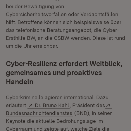
bei der Bewältigung von
Cybersicherheitsvorfällen oder Verdachtsfällen
hilft. Betroffene können sich beispielsweise über
das telefonische Beratungsangebot, die Cyber-
Ersthilfe BW, an die CSBW wenden. Diese ist rund
um die Uhr erreichbar.
Cyber-Resilienz erfordert Weitblick,
gemeinsames und proaktives
Handeln
Cyberkriminelle agieren international. Dazu
Extern:
(Öffnet in neuem Fenster)
Extern:
erläutert
Dr. Bruno Kahl
, Präsident des
(Öffnet in neuem Fenste
Bundesnachrichtendienstes
(BND), in seiner
Keynote die aktuelle Bedrohungslage im
Cyberraum und zeigte auf, welche Ziele die