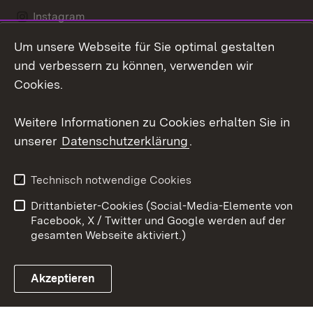
Instagram
Um unsere Webseite für Sie optimal gestalten
Social Wall
und verbessern zu können, verwenden wir
X / Twitter
Cookies.
Youtube
Weitere Informationen zu Cookies erhalten Sie in
unserer
Datenschutzerklärung
.
Zum 
Kontakt
Datenschutz
Technisch notwendige Cookies
Barrierefreiheit
Benutzungshinweise
Drittanbieter-Cookies (Social-Media-Elemente von
Impressum
Cookies
Facebook, X / Twitter und Google werden auf der
gesamten Webseite aktiviert.)
Akzeptieren
Link zum Landesportal