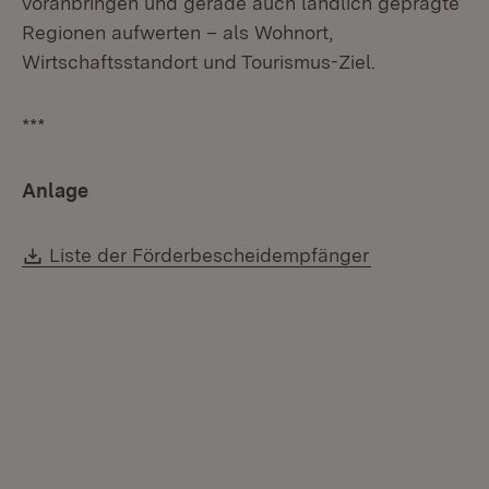
voranbringen und gerade auch ländlich geprägte
Regionen aufwerten – als Wohnort,
Wirtschaftsstandort und Tourismus-Ziel.
***
Anlage
Download:
Liste der Förderbescheidempfänger