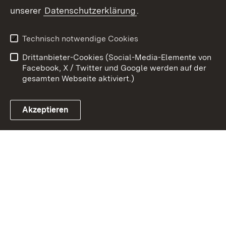
unserer
Datenschutzerklärung
.
Zum 
Kontakt
Datenschutz
Technisch notwendige Cookies
Barrierefreiheit
Benutzungshinweise
Drittanbieter-Cookies (Social-Media-Elemente von
Impressum
Cookies
Facebook, X / Twitter und Google werden auf der
gesamten Webseite aktiviert.)
Akzeptieren
Link zum Landesportal