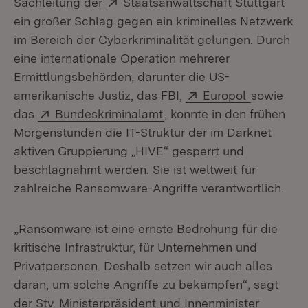
Extern:
(Öff
Sachleitung der
Staatsanwaltschaft Stuttgart
ein großer Schlag gegen ein kriminelles Netzwerk
im Bereich der Cyberkriminalität gelungen. Durch
eine internationale Operation mehrerer
Ermittlungsbehörden, darunter die US-
Extern:
(Öffnet in
amerikanische Justiz, das FBI,
Europol
sowie
Extern:
(Öffnet in neuem Fenster)
das
Bundeskriminalamt
, konnte in den frühen
Morgenstunden die IT-Struktur der im Darknet
aktiven Gruppierung „HIVE“ gesperrt und
beschlagnahmt werden. Sie ist weltweit für
zahlreiche Ransomware-Angriffe verantwortlich.
„Ransomware ist eine ernste Bedrohung für die
kritische Infrastruktur, für Unternehmen und
Privatpersonen. Deshalb setzen wir auch alles
daran, um solche Angriffe zu bekämpfen“, sagt
der Stv. Ministerpräsident und Innenminister