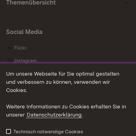
Themenübersicht
Social Media
Flickr
Instagram
Um unsere Webseite für Sie optimal gestalten
Social Wall
und verbessern zu können, verwenden wir
X / Twitter
Cookies.
Youtube
Weitere Informationen zu Cookies erhalten Sie in
unserer
Datenschutzerklärung
.
Zum 
Kontakt
Datenschutz
Technisch notwendige Cookies
Barrierefreiheit
Benutzungshinweise