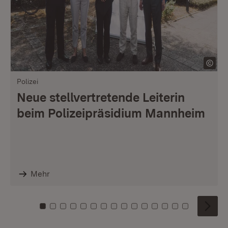
Polizei
Neue stellvertretende Leiterin
beim Polizeipräsidium Mannheim
Mehr
Zu Kachel: 0
Zu Kachel: 1
Zu Kachel: 2
Zu Kachel: 3
Zu Kachel: 4
Zu Kachel: 5
Zu Kachel: 6
Zu Kachel: 7
Zu Kachel: 8
Zu Kachel: 9
Zu Kachel: 10
Zu Kachel: 11
Zu Kachel: 12
Zu Kachel: 1
Zu Kachel