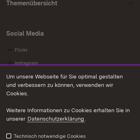
Themenübersicht
Social Media
Flickr
Instagram
Um unsere Webseite für Sie optimal gestalten
Social Wall
und verbessern zu können, verwenden wir
X / Twitter
Cookies.
Youtube
Weitere Informationen zu Cookies erhalten Sie in
unserer
Datenschutzerklärung
.
Zum 
Kontakt
Datenschutz
Technisch notwendige Cookies
Barrierefreiheit
Benutzungshinweise