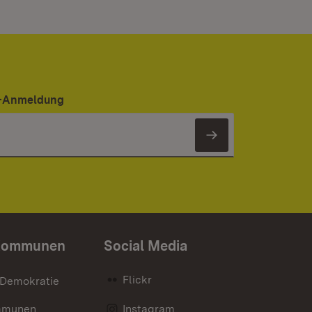
er-Anmeldung
Newsletter 
Kommunen
Social Media
Flickr
 Demokratie
mmunen
Instagram