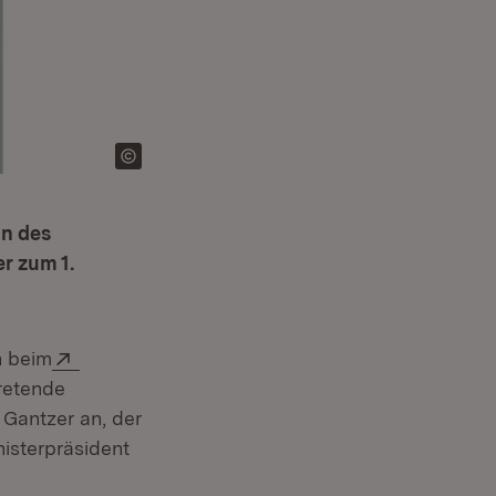
in des
r zum 1.
Extern:
n beim
tretende
g Gantzer an, der
nisterpräsident