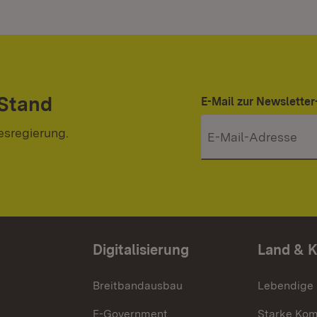
 Stand
E-Mail zur Newslett
esregierung.
Digitalisierung
Land & 
Breitbandausbau
Lebendige
E-Government
Starke Ko