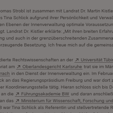
omas Strobl ist zusammen mit Landrat Dr. Martin Kistle
s Tina Schlick aufgrund ihrer Persönlichkeit und Verwa
en Ebenen der Innenverwaltung optimale Voraussetzun
t. Landrat Dr. Kistler erklärte: „Mit ihren breiten Erfah
g und auch in der grenzüberschreitenden Zusammenarb
erzeugende Besetzung. Ich freue mich auf die gemeins
Extern:
udierte Rechtswissenschaften an der
Universität Tüb
Extern:
(Öffnet in neu
ariat am
Oberlandesgericht Karlsruhe
trat sie im Mä
(Öffnet in neuem Fenster)
rrach
in den Dienst der Innenverwaltung ein. Im Februa
ck an das Regierungspräsidium Freiburg und war dort 
er Koordinierungsstelle tätig. Hieran schloss sich bis
Extern:
(Öffnet in neuem Fen
 an die
Führungsakademie BW
und daran anschließ
Extern:
 an das
Ministerium für Wissenschaft, Forschung u
 war Tina Schlick als Referentin und stellvertretende R