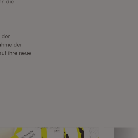
nn die
 der
nahme der
auf ihre neue