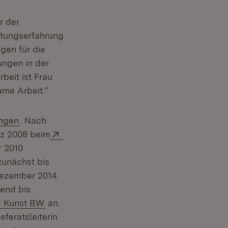
r der
ltungserfahrung
gen für die
rungen in der
eit ist Frau
ame Arbeit.“
(Öffnet in neuem Fenster)
ingen
. Nach
em Fenster)
Extern:
rz 2008 beim
r 2010
zunächst bis
 Dezember 2014
ster)
end bis
(Öffnet in neuem Fenster)
nd Kunst BW
an.
eferatsleiterin