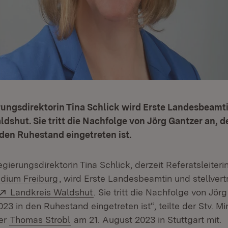
rungsdirektorin Tina Schlick wird Erste Landesbeamt
dshut. Sie tritt die Nachfolge von Jörg Gantzer an, de
den Ruhestand eingetreten ist.
gierungsdirektorin Tina Schlick, derzeit Referatsleiteri
(Öffnet in neuem Fenster)
dium Freiburg
, wird Erste Landesbeamtin und stellver
Extern:
(Öffnet in neuem Fenster)
Landkreis Waldshut
. Sie tritt die Nachfolge von Jör
23 in den Ruhestand eingetreten ist“, teilte der Stv. Mi
ter
Thomas Strobl
am 21. August 2023 in Stuttgart mit.