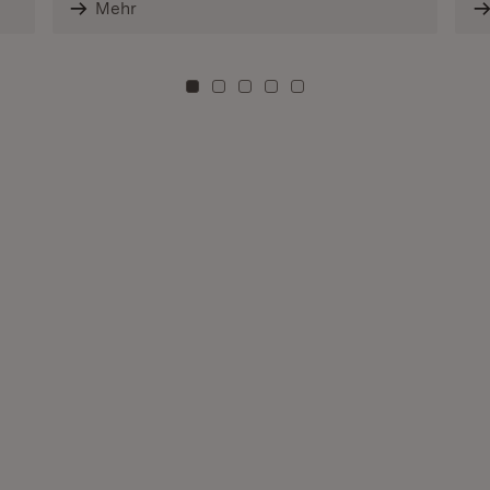
Mehr
Zu Kachel: 0
Zu Kachel: 3
Zu Kachel: 6
Zu Kachel: 9
Zu Kachel: 12