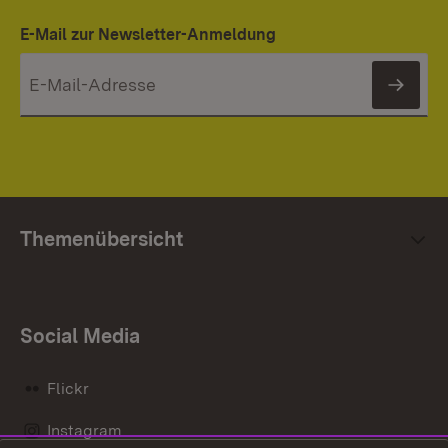
E-Mail zur Newsletter-Anmeldung
News
Themenübersicht
Social Media
Flickr
Instagram