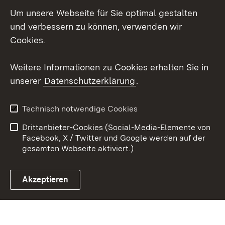
Um unsere Webseite für Sie optimal gestalten
Social Wall
und verbessern zu können, verwenden wir
X / Twitter
Cookies.
Youtube
Weitere Informationen zu Cookies erhalten Sie in
unserer
Datenschutzerklärung
.
Zum 
Kontakt
Datenschutz
Technisch notwendige Cookies
Barrierefreiheit
Benutzungshinweise
Drittanbieter-Cookies (Social-Media-Elemente von
Impressum
Cookies
Facebook, X / Twitter und Google werden auf der
gesamten Webseite aktiviert.)
Akzeptieren
Link zum Landesportal