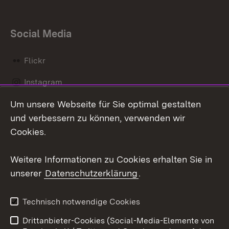
Social Media
Flickr
Instagram
Um unsere Webseite für Sie optimal gestalten
Social Wall
und verbessern zu können, verwenden wir
X / Twitter
Cookies.
Youtube
Weitere Informationen zu Cookies erhalten Sie in
unserer
Datenschutzerklärung
.
Zum 
Kontakt
Datenschutz
Technisch notwendige Cookies
Barrierefreiheit
Benutzungshinweise
Drittanbieter-Cookies (Social-Media-Elemente von
Impressum
Cookies