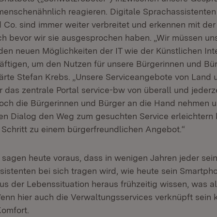
menschenähnlich reagieren. Digitale Sprachassistenten
d Co. sind immer weiter verbreitet und erkennen mit der
ch bevor wir sie ausgesprochen haben. „Wir müssen uns
den neuen Möglichkeiten der IT wie der Künstlichen Int
häftigen, um den Nutzen für unsere Bürgerinnen und Bür
lärte Stefan Krebs. „Unsere Serviceangebote von Lan
r das zentrale Portal service-bw von überall und jederze
noch die Bürgerinnen und Bürger an die Hand nehmen u
en Dialog den Weg zum gesuchten Service erleichtern 
r Schritt zu einem bürgerfreundlichen Angebot.“
 sagen heute voraus, dass in wenigen Jahren jeder sein
sistenten bei sich tragen wird, wie heute sein Smartph
us der Lebenssituation heraus frühzeitig wissen, was a
Wenn hier auch die Verwaltungsservices verknüpft sein 
Komfort.