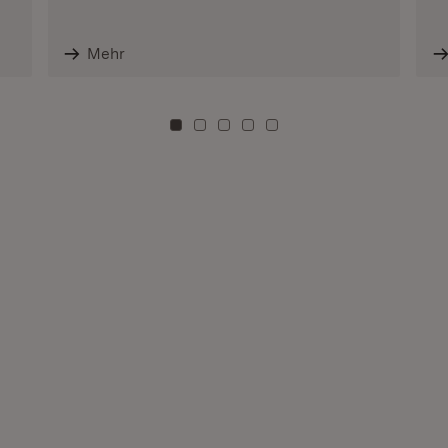
Mehr
Zu Kachel: 0
Zu Kachel: 3
Zu Kachel: 6
Zu Kachel: 9
Zu Kachel: 12