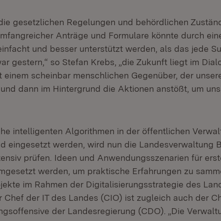
ie gesetzlichen Regelungen und behördlichen Zuständi
mfangreicher Anträge und Formulare könnte durch eine
einfacht und besser unterstützt werden, als das jede 
r gestern,“ so Stefan Krebs, „die Zukunft liegt im Dialo
t einem scheinbar menschlichen Gegenüber, der unser
und dann im Hintergrund die Aktionen anstößt, um un
e intelligenten Algorithmen in der öffentlichen Verwal
d eingesetzt werden, wird nun die Landesverwaltung 
ensiv prüfen. Ideen und Anwendungsszenarien für erst
umgesetzt werden, um praktische Erfahrungen zu samme
ojekte im Rahmen der Digitalisierungsstrategie des La
 Chef der IT des Landes (CIO) ist zugleich auch der C
ungsoffensive der Landesregierung (CDO). „Die Verwaltu