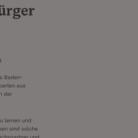
ürger
t
es Baden-
perten aus
n der
zu lernen und
ken sind solche
ächspartner und