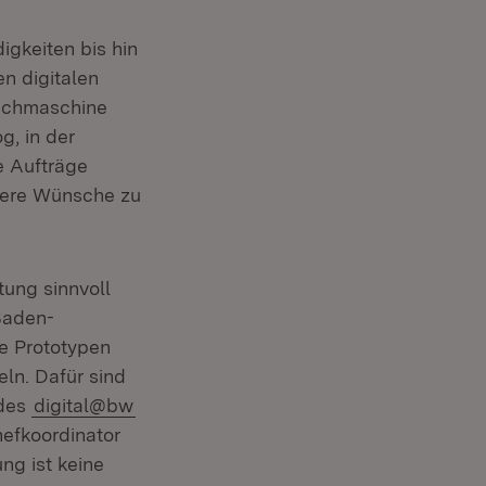
gkeiten bis hin
n digitalen
Suchmaschine
g, in der
e Aufträge
sere Wünsche zu
tung sinnvoll
Baden-
e Prototypen
ln. Dafür sind
ndes
digital@bw
hefkoordinator
ng ist keine