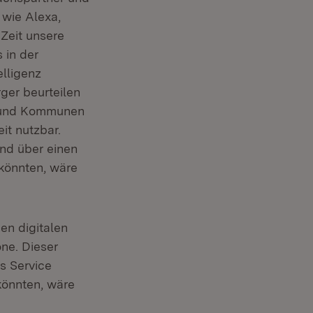
 wie Alexa,
 Zeit unsere
 in der
elligenz
ger beurteilen
d und Kommunen
it nutzbar.
nd über einen
könnten, wäre
en digitalen
one. Dieser
ls Service
könnten, wäre