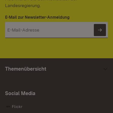
Landesregierung.
E-Mail zur Newsletter-Anmeldung
News
Themenübersicht
Social Media
Flickr