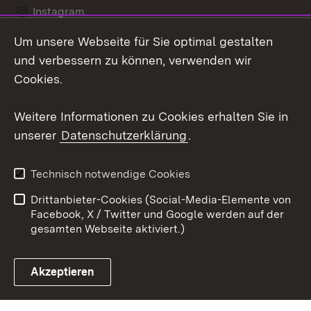
Instagram
Um unsere Webseite für Sie optimal gestalten
Social Wall
und verbessern zu können, verwenden wir
X / Twitter
Cookies.
Youtube
Weitere Informationen zu Cookies erhalten Sie in
unserer
Datenschutzerklärung
.
Zum 
Kontakt
Datenschutz
Technisch notwendige Cookies
Barrierefreiheit
Benutzungshinweise
Drittanbieter-Cookies (Social-Media-Elemente von
Impressum
Cookies
Facebook, X / Twitter und Google werden auf der
gesamten Webseite aktiviert.)
Akzeptieren
Link zum Landesportal