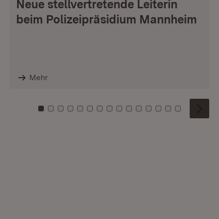
Neue stellvertretende Leiterin
beim Polizeipräsidium Mannheim
Mehr
Zu Kachel: 0
Zu Kachel: 1
Zu Kachel: 2
Zu Kachel: 3
Zu Kachel: 4
Zu Kachel: 5
Zu Kachel: 6
Zu Kachel: 7
Zu Kachel: 8
Zu Kachel: 9
Zu Kachel: 10
Zu Kachel: 11
Zu Kachel: 12
Zu Kachel: 1
Zu Kachel