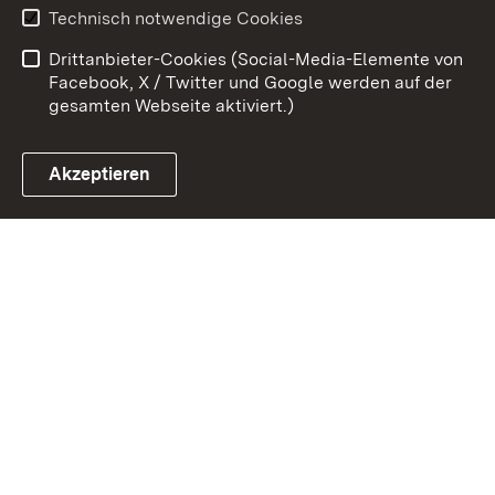
Technisch notwendige Cookies
Barrierefreiheit
Benutzungshinweise
Drittanbieter-Cookies (Social-Media-Elemente von
Impressum
Cookies
Facebook, X / Twitter und Google werden auf der
gesamten Webseite aktiviert.)
Akzeptieren
Link zum Landesportal