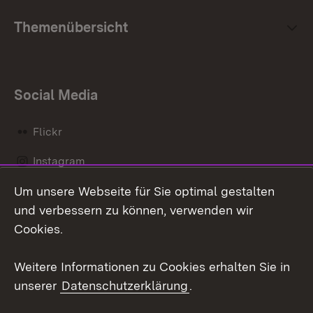
Themenübersicht
Social Media
Flickr
Instagram
Um unsere Webseite für Sie optimal gestalten
Social Wall
und verbessern zu können, verwenden wir
X / Twitter
Cookies.
Youtube
Weitere Informationen zu Cookies erhalten Sie in
unserer
Datenschutzerklärung
.
Zum 
Kontakt
Datenschutz