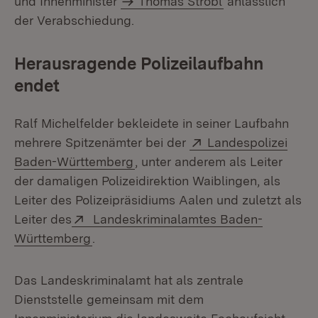
und Innenminister
Thomas Strobl
anlässlich
der Verabschiedung.
Herausragende Polizeilaufbahn
endet
Ralf Michelfelder bekleidete in seiner Laufbahn
Extern:
mehrere Spitzenämter bei der
Landespolizei
(Öffnet in neuem Fenster)
Baden-Württemberg
, unter anderem als Leiter
der damaligen Polizeidirektion Waiblingen, als
Leiter des Polizeipräsidiums Aalen und zuletzt als
Extern:
Leiter des
Landeskriminalamtes Baden-
(Öffnet in neuem Fenster)
Württemberg
.
Das Landeskriminalamt hat als zentrale
Dienststelle gemeinsam mit dem