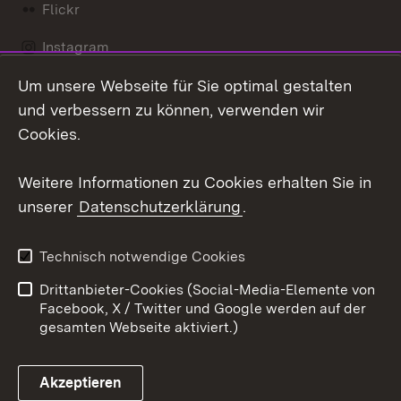
Flickr
Instagram
Um unsere Webseite für Sie optimal gestalten
Social Wall
und verbessern zu können, verwenden wir
X / Twitter
Cookies.
Youtube
Weitere Informationen zu Cookies erhalten Sie in
unserer
Datenschutzerklärung
.
Zum 
Kontakt
Datenschutz
Technisch notwendige Cookies
Barrierefreiheit
Benutzungshinweise
Drittanbieter-Cookies (Social-Media-Elemente von
Impressum
Cookies
Facebook, X / Twitter und Google werden auf der
gesamten Webseite aktiviert.)
Akzeptieren
Link zum Landesportal