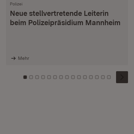
Polizei
Neue stellvertretende Leiterin
beim Polizeipräsidium Mannheim
Mehr
Zu Kachel: 0
Zu Kachel: 1
Zu Kachel: 2
Zu Kachel: 3
Zu Kachel: 4
Zu Kachel: 5
Zu Kachel: 6
Zu Kachel: 7
Zu Kachel: 8
Zu Kachel: 9
Zu Kachel: 10
Zu Kachel: 11
Zu Kachel: 12
Zu Kachel: 1
Zu Kachel