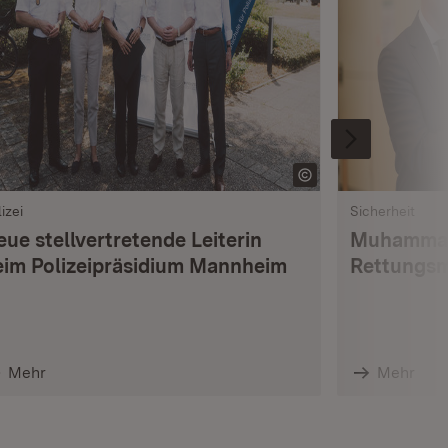
izei
Sicherheit
ue stellvertretende Leiterin
Muhammad 
eim Polizeipräsidium Mannheim
Rettungsm
Mehr
Mehr