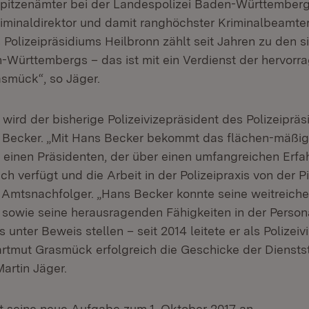
pitzenämter bei der Landespolizei Baden-Württemberg
iminaldirektor und damit ranghöchster Kriminalbeamte
Polizeipräsidiums Heilbronn zählt seit Jahren zu den s
Württembergs – das ist mit ein Verdienst der hervorr
smück“, so Jäger.
wird der bisherige Polizeivizepräsident des Polizeiprä
 Becker. „Mit Hans Becker bekommt das flächen-mäßig
m einen Präsidenten, der über einen umfangreichen Erf
ch verfügt und die Arbeit in der Polizeipraxis von der Pi
 Amtsnachfolger. „Hans Becker konnte seine weitreich
owie seine herausragenden Fähigkeiten in der Persona
s unter Beweis stellen – seit 2014 leitete er als Polizei
artmut Grasmück erfolgreich die Geschicke der Dienstste
artin Jäger.
tt seine neue Aufgabe zum 1. Oktober 2017 an.