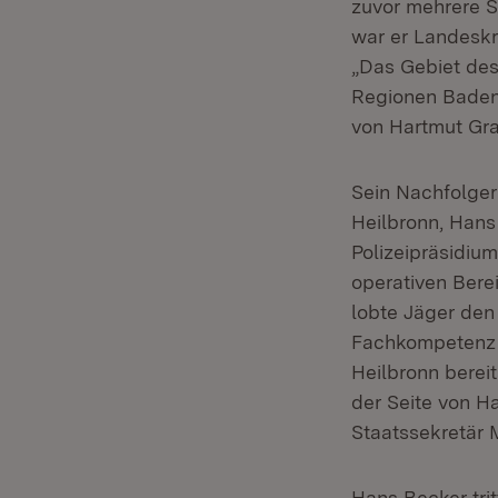
zuvor mehrere S
war er Landeskr
„Das Gebiet des 
Regionen Baden-
von Hartmut Gra
Sein Nachfolger 
Heilbronn, Hans
Polizeipräsidiu
operativen Berei
lobte Jäger den
Fachkompetenz s
Heilbronn bereit
der Seite von H
Staatssekretär M
Hans Becker tri