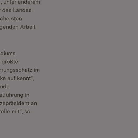
, unter anderem
r des Landes.
ichersten
agenden Arbeit
sidiums
 größte
ahrungsschatz im
ke auf kennt“,
ende
lführung in
vizepräsident an
lle mit“, so