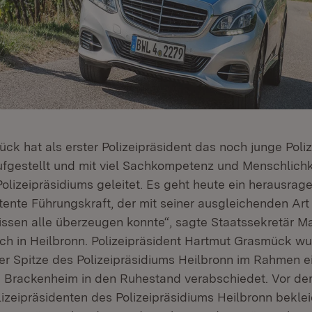
ck hat als erster Polizeipräsident das noch junge Poli
ufgestellt und mit viel Sachkompetenz und Menschlichk
lizeipräsidiums geleitet. Es geht heute ein herausrage
ente Führungskraft, der mit seiner ausgleichenden Ar
sen alle überzeugen konnte“, sagte Staatssekretär Ma
ch in Heilbronn. Polizeipräsident Hartmut Grasmück wu
er Spitze des Polizeipräsidiums Heilbronn im Rahmen ei
n Brackenheim in den Ruhestand verabschiedet. Vor der
izeipräsidenten des Polizeipräsidiums Heilbronn beklei